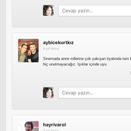
aybicekurtkız
6 yıl önce
Sinemada anne rollerine çok yakışan tiyatroda tam bi
hiç unutmayacağız. Işıklar içinde uyu.
hayrivarol
7 yıl önce