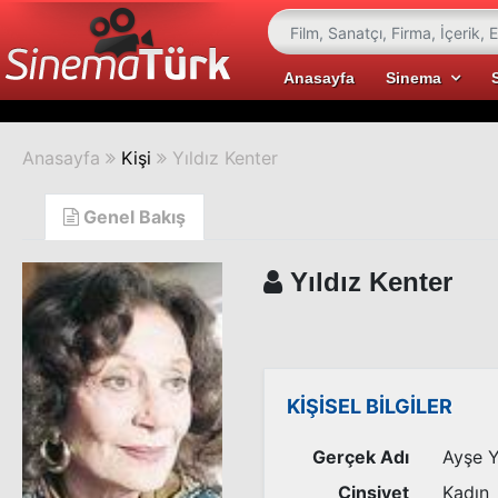
Anasayfa
Sinema
Anasayfa
Kişi
Yıldız Kenter
Genel Bakış
Yıldız Kenter
KİŞİSEL BİLGİLER
Gerçek Adı
Ayşe Y
Cinsiyet
Kadın