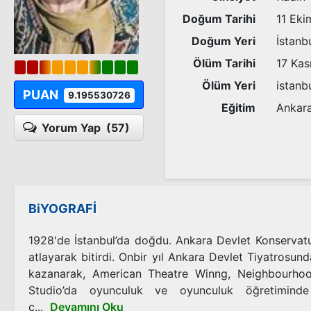
Doğum Tarihi
11 Eki
Doğum Yeri
İstanb
Ölüm Tarihi
17 Ka
Ölüm Yeri
istanb
PUAN
9.195530726
Eğitim
Ankara
Yorum Yap
(57)
BiYOGRAFİ
1928'de İstanbul’da doğdu. Ankara Devlet Konservat
atlayarak bitirdi. Onbir yıl Ankara Devlet Tiyatrosund
kazanarak, American Theatre Winng, Neighbourho
Studio’da oyunculuk ve oyunculuk öğretiminde
ç...
Devamını Oku