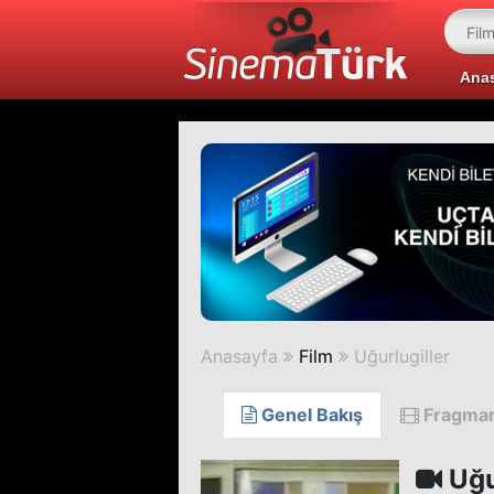
Ana
Anasayfa
Film
Uğurlugiller
Genel Bakış
Fragma
Uğu