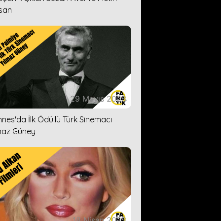
san
29 Mayıs 2023
nes'da İlk Ödüllü Türk Sinemacı
maz Güney
18 Nisan 2023