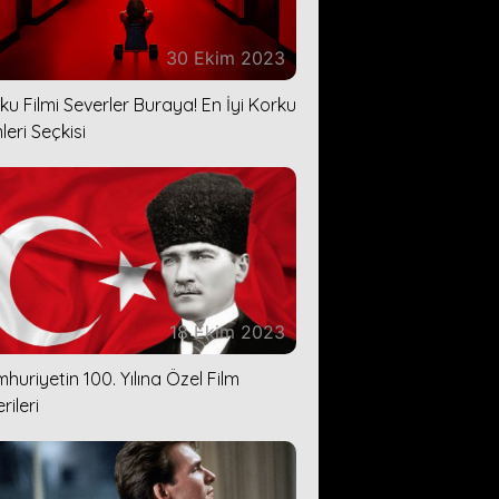
30 Ekim 2023
ku Filmi Severler Buraya! En İyi Korku
leri Seçkisi
18 Ekim 2023
huriyetin 100. Yılına Özel Film
rileri