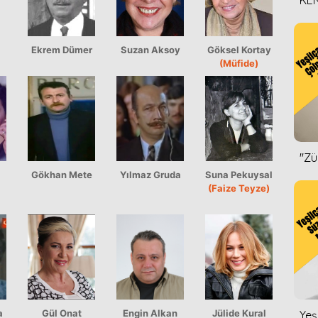
KEN
DİZ
Ekrem Dümer
Suzan Aksoy
Göksel Kortay
(Müfide)
''Z
Gökhan Mete
Yılmaz Gruda
Suna Pekuysal
(Faize Teyze)
a
Gül Onat
Engin Alkan
Jülide Kural
Yeş