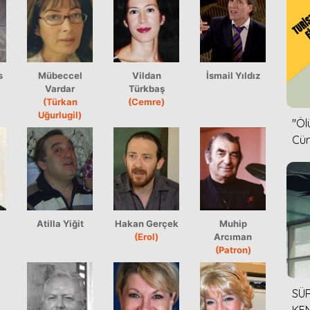
s
Mübeccel
Vildan
İsmail Yıldız
Vardar
Türkbaş
(Türkan
(Cemre)
Uğurlugil)
''Ö
Cün
Atilla Yiğit
Hakan Gerçek
Muhip
(Erol)
Arcıman
(Patron)
SÜR