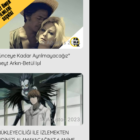
16 Ağustos 2023
lünceye Kadar Ayrılmayacağız''
eyt Arkın-Betül Işıl
14 Ağustos 2023
ÜKLEYECİLİĞİ İLE İZLEMEKTEN