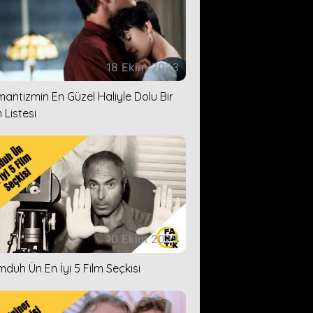
18 Ekim 2023
antizmin En Güzel Haliyle Dolu Bir
 Listesi
10 Ekim 2023
duh Ün En İyi 5 Film Seçkisi