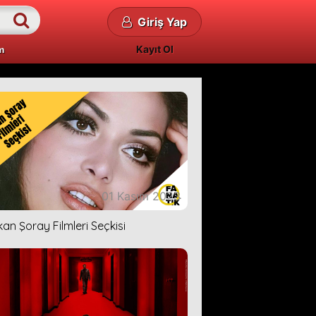
Giriş Yap
Kayıt Ol
m
01 Kasım 2023
kan Şoray Filmleri Seçkisi