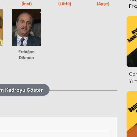
(İnci)
(Lütfü)
(Ayşe)
Erk
Erdoğan
Dikmen
Can
Yıl
m Kadroyu Göster