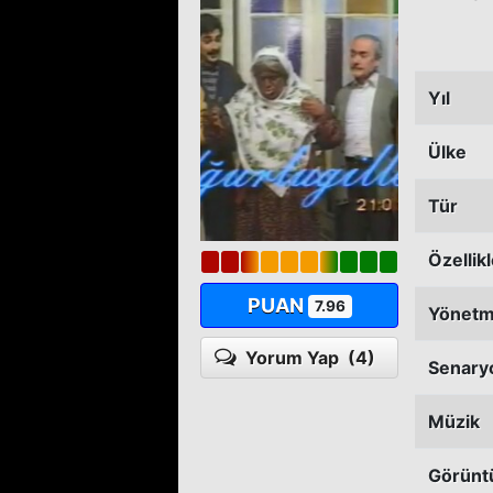
Yıl
Ülke
Tür
Özellik
PUAN
7.96
Yönet
Yorum Yap
(4)
Senary
Müzik
Görünt