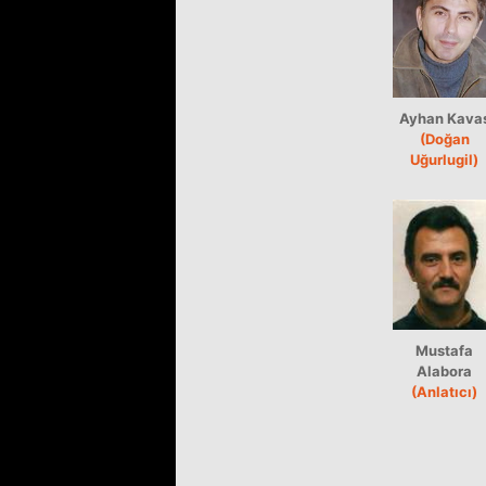
Ayhan Kava
(Doğan
Uğurlugil)
Mustafa
Alabora
(Anlatıcı)