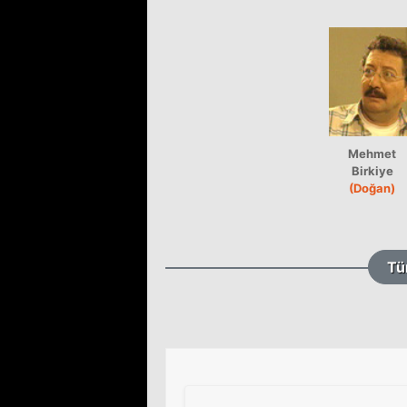
Mehmet
Birkiye
(Doğan)
Tü