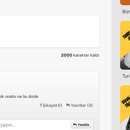
Ban
2000
karakter kaldı
Tur
ük onatta var bu dizide
Şikayet Et
Yanıtlar (0)
Yanıtla