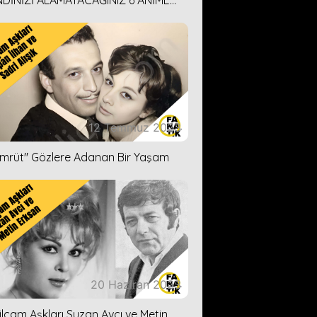
DİNİZİ ALAMAYACAĞINIZ 6 ANİME
İ ÖNERİMİZ
12 Temmuz 2023
ümrüt'' Gözlere Adanan Bir Yaşam
20 Haziran 2023
ilçam Aşkları Suzan Avcı ve Metin