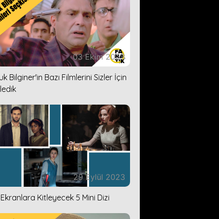
03 Ekim 2023
k Bilginer'in Bazı Filmlerini Sizler İçin
ledik
29 Eylül 2023
i Ekranlara Kitleyecek 5 Mini Dizi