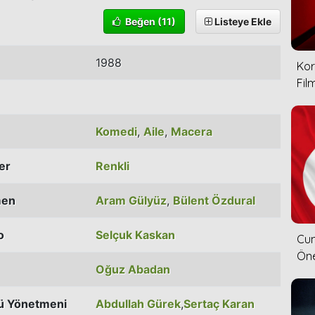
Beğen
(11)
Listeye Ekle
1988
Kor
Film
Komedi
,
Aile
,
Macera
ler
Renkli
men
Aram Gülyüz
,
Bülent Özdural
o
Selçuk Kaskan
Cum
Öne
Oğuz Abadan
ü Yönetmeni
Abdullah Gürek
,
Sertaç Karan