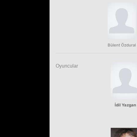
Bülent Özdural
Oyuncular
İdil Yazgan