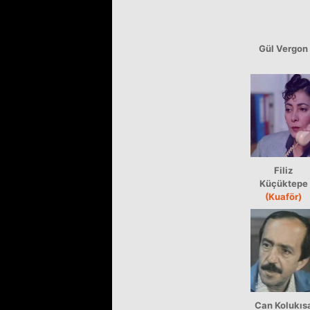
Gül Vergon
Filiz
Küçüktepe
(Kuaför)
Can Kolukıs