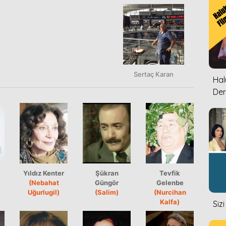
Sertaç Karan
Halu
Der
Yıldız Kenter
Şükran
Tevfik
(Nebahat
Güngör
Gelenbe
Uğurlugil)
(Salim)
(Nurcihan
Kalfa)
Siz