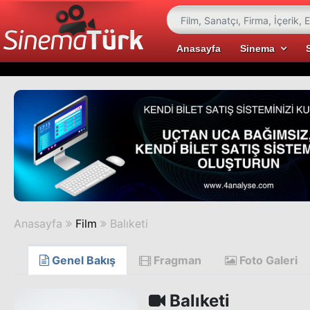
Anasayfa
Sinema
Anasayfa
Film
Balıketi
Genel Bakış
Fragman
Foto Galeri
Balıketi