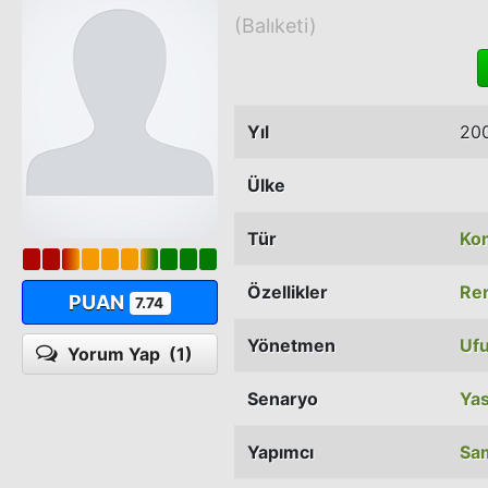
(Balıketi)
Yıl
20
Ülke
Tür
Ko
Özellikler
Ren
PUAN
7.74
Yönetmen
Ufu
Yorum Yap
(1)
Senaryo
Ya
Yapımcı
Sa