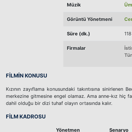
Müzik
Üm
Görüntü Yönetmeni
Ce
Süre (dk.)
118
Firmalar
İst
Tü
FİLMİN KONUSU
Kızının zayıflama konusundaki takıntısına sinirlenen 
merkezine gitmesine engel olamaz. Ama anne-kız hiç f
dahil olduğu bir dizi tuhaf olayın ortasında kalır.
FİLM KADROSU
Yönetmen
Senaryo