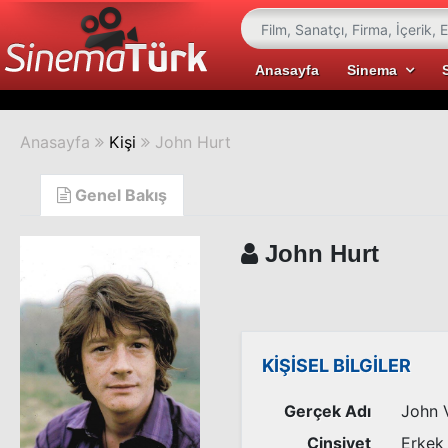
Anasayfa
Sinema
Anasayfa
Kişi
John Hurt
Genel Bakış
John Hurt
KİŞİSEL BİLGİLER
Gerçek Adı
John 
Cinsiyet
Erkek