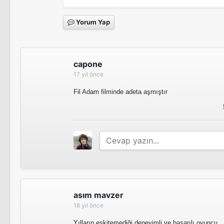
Yorum Yap
capone
17 yıl önce
Fil Adam filminde adeta aşmıştır
asım mavzer
18 yıl önce
Yılların eskitemediği deneyimli ve başarılı oyuncu.