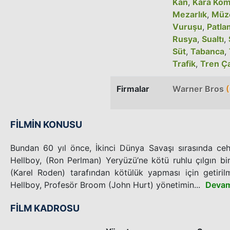
Kan
,
Kara Kom
Mezarlık
,
Müz
Vuruşu
,
Patla
Rusya
,
Sualtı
,
Süt
,
Tabanca
,
Trafik
,
Tren Ç
Firmalar
Warner Bros
(
FİLMİN KONUSU
Bundan 60 yıl önce, İkinci Dünya Savaşı sırasında ce
Hellboy, (Ron Perlman) Yeryüzü’ne kötü ruhlu çılgın b
(Karel Roden) tarafından kötülük yapması için getirilmi
Hellboy, Profesör Broom (John Hurt) yönetimin...
Devam
FİLM KADROSU