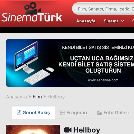
Anasayfa
Sinema
Anasayfa
Film
Hellboy
Genel Bakış
Fragman
Foto Galeri
Hellboy