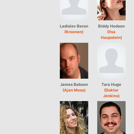
Ladislav Beran
Biddy Hodson
(Kroenen)
(Ilsa
Haupstein)
James Babson
Tara Hugo
(Ajan Moss)
(Doktor
Jenkins)