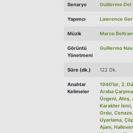
Senaryo
Guillermo Del
Yapımcı
Lawrence Go
Müzik
Marco Beltram
Görüntü
Guillermo Nav
Yönetmeni
Süre (dk.)
122 Dk.
Anahtar
1940'lar
,
2. D
Kelimeler
Araba Çarpma
Ücgeni
,
Ateş
,
Karakter İsmi
Ordu
,
Cenaze
Uyarlama
,
Çö
Ajanı
,
Hallove