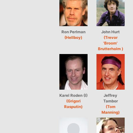
Ron Perlman
John Hurt
(Hellboy)
(Trevor
'Broom'
Brutterholm )
Karel Roden (I)
Jeffrey
(Grigori
Tambor
Rasputin)
(Tom
Manning)