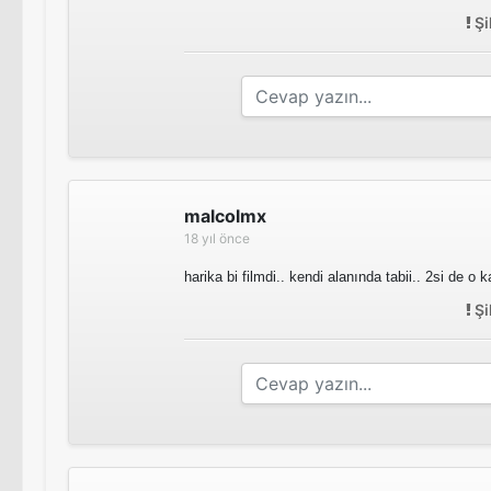
Şi
malcolmx
18 yıl önce
harika bi filmdi.. kendi alanında tabii.. 2si de o 
Şi