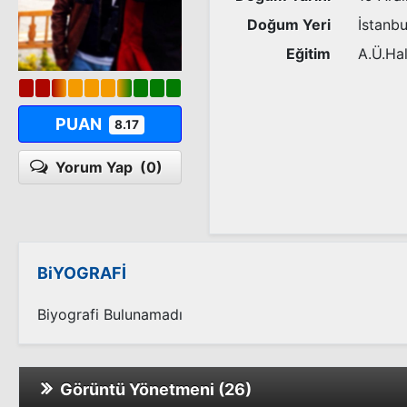
Doğum Yeri
İstanbu
Eğitim
A.Ü.Hal
PUAN
8.17
Yorum Yap
(0)
BiYOGRAFİ
Biyografi Bulunamadı
Görüntü Yönetmeni (26)