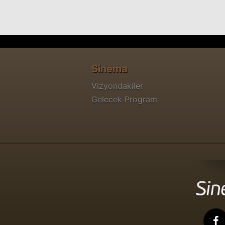
Aşk Mahkumu
Tv Dizisi
Bizim Konak
Sinema
Tv Dizisi
Vizyondakiler
Gelecek Program
Sensiz İki Gün
Tv Filmi
Cinayet Var
Tv Filmi