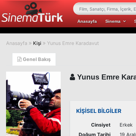
Anasayfa
Sinema
Anasayfa
Kişi
Yunus Emre Karadavut
Genel Bakış
Yunus Emre Kar
KİŞİSEL BİLGİLER
Cinsiyet
Erkek
Doğum Tarihi
19 Aral