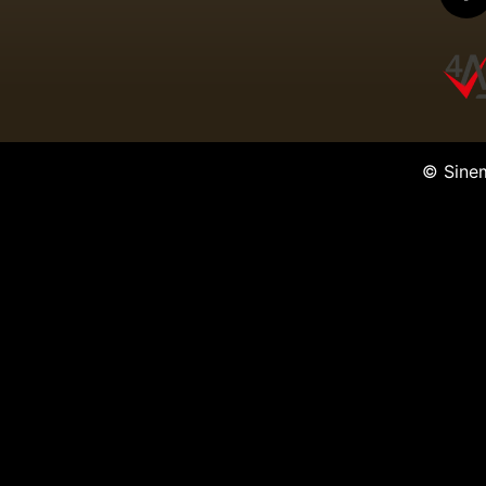
Karambol Kamil
Tv Dizisi
Hesabım Bitmedi
Tv Dizisi
© Sine
Eltiler
Tv Dizisi