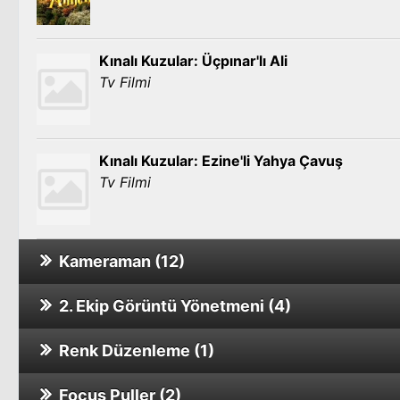
Kınalı Kuzular: Üçpınar'lı Ali
Tv Filmi
Kınalı Kuzular: Ezine'li Yahya Çavuş
Tv Filmi
Kameraman (12)
2. Ekip Görüntü Yönetmeni (4)
Öyle Bir Geçer Zaman ki 1. Sezon
Tv Dizisi
Renk Düzenleme (1)
Kınalı Hasan
Tv Filmi
Focus Puller (2)
Kelebek