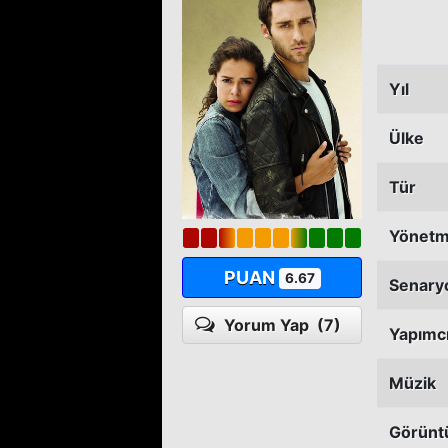
Yıl
Ülke
Tür
Yönet
PUAN
6.67
Senary
Yorum Yap
(7)
Yapımc
Müzik
Görünt