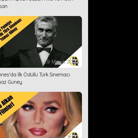
san
29 Mayıs 2023
nes'da İlk Ödüllü Türk Sinemacı
maz Güney
18 Nisan 2023