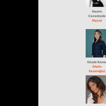
Nesrin
Cavadzade
(Ayça)
Gözde Kans
(Helin
Sezaioğlu)