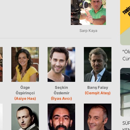
Sarp Kaya
''Ö
Cün
Özge
Seçkin
Barış Falay
Özpirinçci
Özdemir
(Cemşit Ateş)
(Asiye Has)
(İlyas Avcı)
SÜR