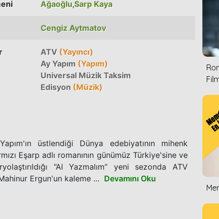
eni
Ağaoğlu
,
Sarp Kaya
Cengiz Aytmatov
r
ATV
(Yayıncı)
Ay Yapım
(Yapım)
Rom
Universal Müzik Taksim
Film
Edisyon
(Müzik)
Yapım'ın üstlendiği Dünya edebiyatının mihenk
rmızı Eşarp adlı romanının günümüz Türkiye'sine ve
ryolaştırıldığı “Al Yazmalım” yeni sezonda ATV
 Mahinur Ergun'un kaleme ...
Devamını Oku
Mem