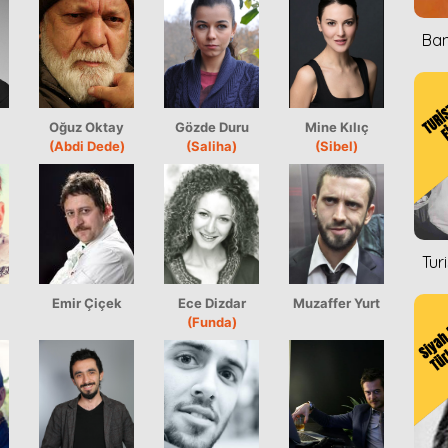
Ban
Oğuz Oktay
Gözde Duru
Mine Kılıç
(Abdi Dede)
(Saliha)
(Sibel)
Tur
Emir Çiçek
Ece Dizdar
Muzaffer Yurt
(Funda)