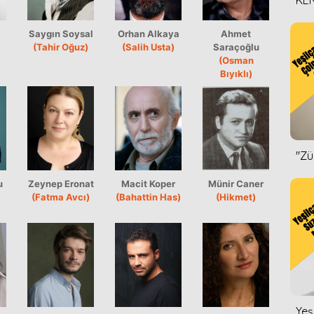
KEN
DİZ
Saygın Soysal
Orhan Alkaya
Ahmet
(Tahir Oğuz)
(Salih Usta)
Saraçoğlu
(Osman
Bıyıklı)
''Z
u
Zeynep Eronat
Macit Koper
Münir Caner
(Fatma Avcı)
(Bahattin Has)
(Hikmet)
Yeş