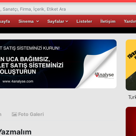
sayfa
Sinema
Sayfalar
Listeler
İletişim
Yardı
Tür
n
Foto Galeri
Yazmalım