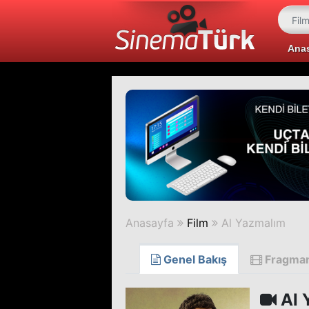
Ana
Anasayfa
Film
Al Yazmalım
Genel Bakış
Fragma
Al 