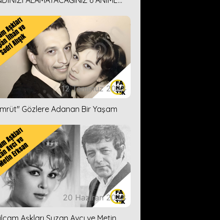
DİNİZİ ALAMAYACAĞINIZ 6 ANİME
İ ÖNERİMİZ
12 Temmuz 2023
ümrüt'' Gözlere Adanan Bir Yaşam
20 Haziran 2023
ilçam Aşkları Suzan Avcı ve Metin