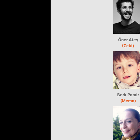
Öner Ateş
(Zeki)
Berk Pamir
(Memo)