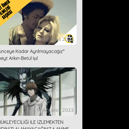
16 Ağustos 2023
lünceye Kadar Ayrılmayacağız''
eyt Arkın-Betül Işıl
14 Ağustos 2023
ÜKLEYECİLİĞİ İLE İZLEMEKTEN