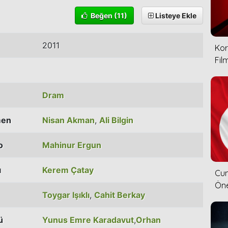
Beğen
(11)
Listeye Ekle
2011
Kor
Film
Dram
men
Nisan Akman
,
Ali Bilgin
o
Mahinur Ergun
ı
Kerem Çatay
Cum
Öne
Toygar Işıklı
,
Cahit Berkay
ü
Yunus Emre Karadavut
,
Orhan