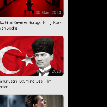
30 Ekim 2023
ku Filmi Severler Buraya! En İyi Korku
leri Seçkisi
18 Ekim 2023
huriyetin 100. Yılına Özel Film
rileri