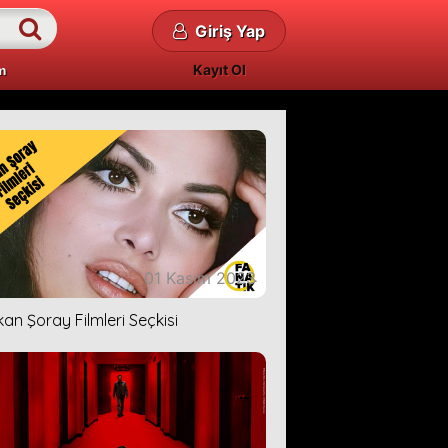
Giriş Yap
Kayıt Ol
m
01 Kasım 2023
kan Şoray Filmleri Seçkisi