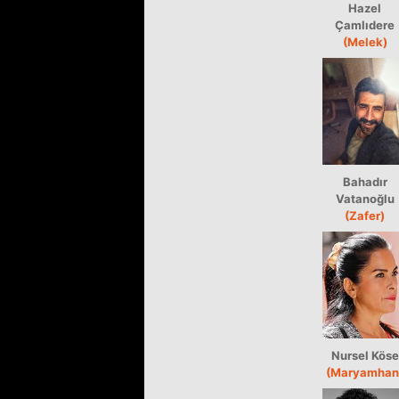
Hazel
Çamlıdere
(Melek)
Bahadır
Vatanoğlu
(Zafer)
Nursel Köse
(Maryamhan