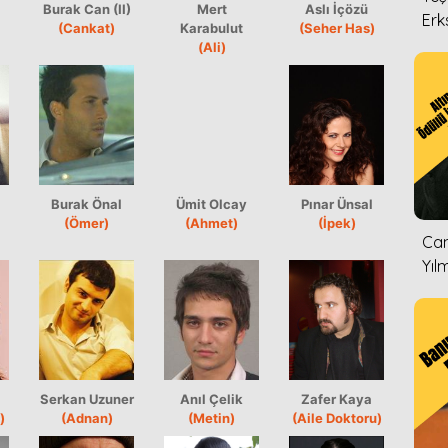
Burak Can (II)
Mert
Aslı İçözü
Erk
(Cankat)
Karabulut
(Seher Has)
(Ali)
Burak Önal
Ümit Olcay
Pınar Ünsal
(Ömer)
(Ahmet)
(İpek)
Can
Yıl
Serkan Uzuner
Anıl Çelik
Zafer Kaya
)
(Adnan)
(Metin)
(Aile Doktoru)