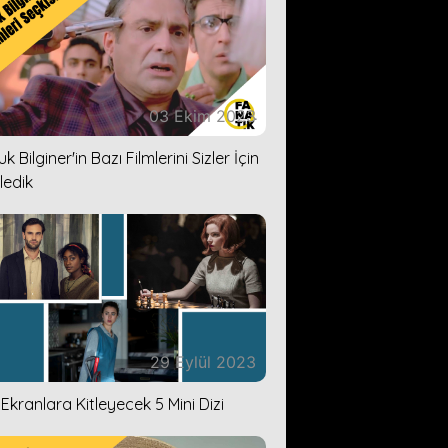
03 Ekim 2023
k Bilginer'in Bazı Filmlerini Sizler İçin
ledik
29 Eylül 2023
i Ekranlara Kitleyecek 5 Mini Dizi