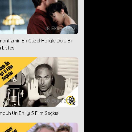
18 Ekim 2023
antizmin En Güzel Haliyle Dolu Bir
 Listesi
10 Ekim 2023
duh Ün En İyi 5 Film Seçkisi