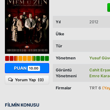
Yıl
2012
Ülke
Tür
Yönetmen
Yusuf Güv
PUAN
10.00
Görüntü
Cahit Erşa
Yönetmeni
Emre Kara
Yorum Yap
(0)
Firmalar
TRT 6
(Yay
FİLMİN KONUSU