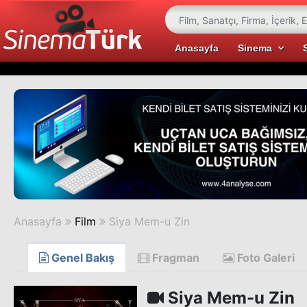
Anasayfa
Sinema
Anasayfa
Film
Siya Mem-u Zin
Genel Bakış
Fragman
Foto Galeri
Siya Mem-u Zin