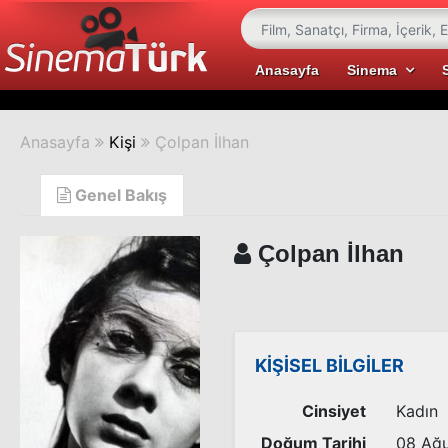
Anasayfa
Sinema
Anasayfa
Kişi
Çolpan İlhan
Genel Bakış
Çolpan İlhan
KİŞİSEL BİLGİLER
Cinsiyet
Kadın
Doğum Tarihi
08 Ağu