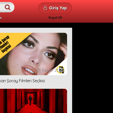
Giriş Yap
Kayıt Ol
m
01 Kasım 2023
kan Şoray Filmleri Seçkisi