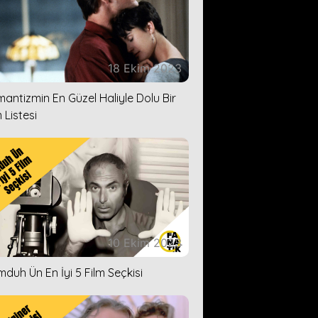
18 Ekim 2023
antizmin En Güzel Haliyle Dolu Bir
 Listesi
10 Ekim 2023
duh Ün En İyi 5 Film Seçkisi