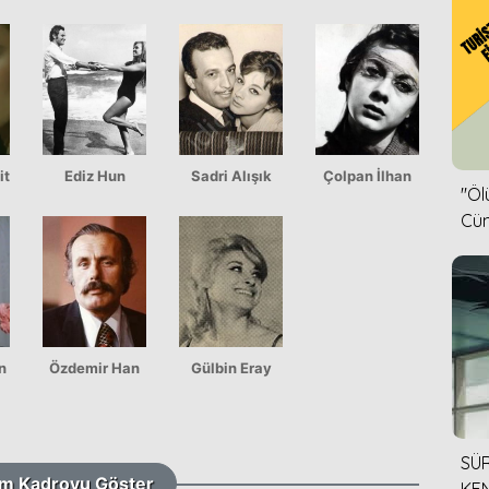
it
Ediz Hun
Sadri Alışık
Çolpan İlhan
''Ö
Cün
n
Özdemir Han
Gülbin Eray
SÜR
m Kadroyu Göster