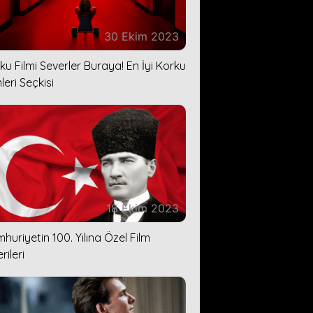
30 Ekim 2023
ku Filmi Severler Buraya! En İyi Korku
leri Seçkisi
18 Ekim 2023
huriyetin 100. Yılına Özel Film
rileri