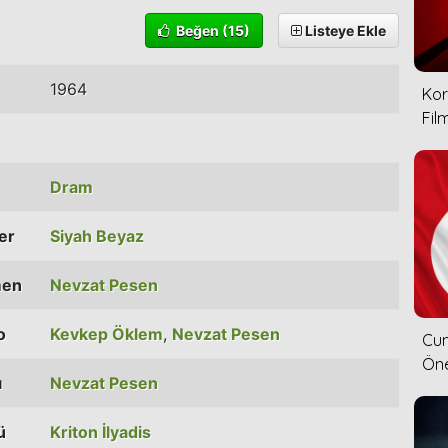
Beğen
(15)
Listeye Ekle
1964
Kor
Film
Dram
ler
Siyah Beyaz
men
Nevzat Pesen
o
Kevkep Öklem
,
Nevzat Pesen
Cum
Öne
ı
Nevzat Pesen
ü
Kriton İlyadis