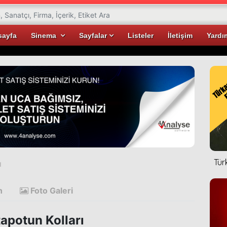
sayfa
Sinema
Sayfalar
Listeler
İletişim
Yardı
Tür
ı
n
Foto Galeri
apotun Kolları