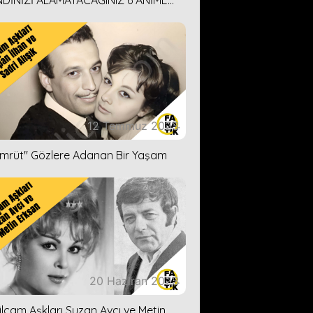
DİNİZİ ALAMAYACAĞINIZ 6 ANİME
İ ÖNERİMİZ
12 Temmuz 2023
ümrüt'' Gözlere Adanan Bir Yaşam
20 Haziran 2023
ilçam Aşkları Suzan Avcı ve Metin