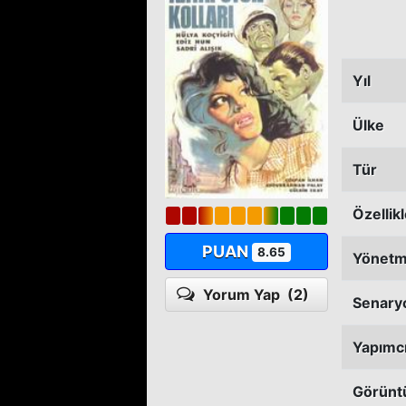
Yıl
Ülke
Tür
Özellik
PUAN
8.65
Yönet
Yorum Yap
(2)
Senary
Yapımc
Görünt