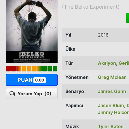
(The Belko Experiment)
Yıl
2016
Ülke
Tür
Aksiyon
,
Geri
Yönetmen
Greg Mclean
PUAN
0.00
Senaryo
James Gunn
Yorum Yap
(0)
Yapımcı
Jason Blum
,
D
Jimmy Holco
Müzik
Tyler Bates