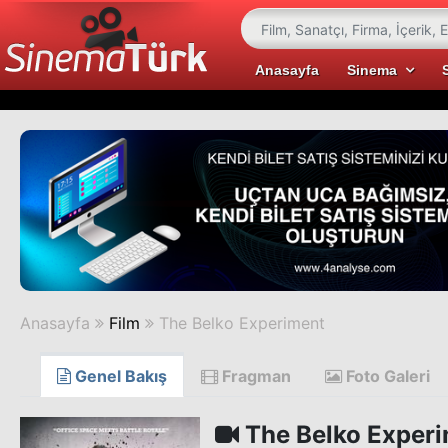
Anasayfa
Sinema
Anasayfa
Film
The Belko Experiment
Genel Bakış
Fragman
Foto Galeri
The Belko Exper