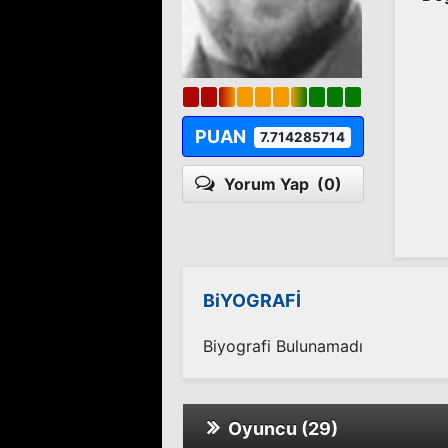
PUAN
7.714285714
Yorum Yap
(0)
BiYOGRAFİ
Biyografi Bulunamadı
Oyuncu (29)