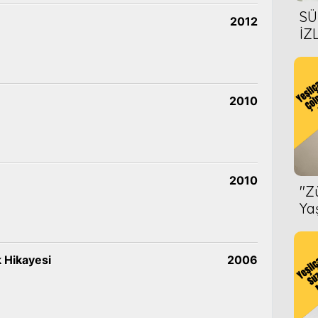
SÜ
2012
İZ
AL
ÖN
2010
2010
''
Ya
k Hikayesi
2006