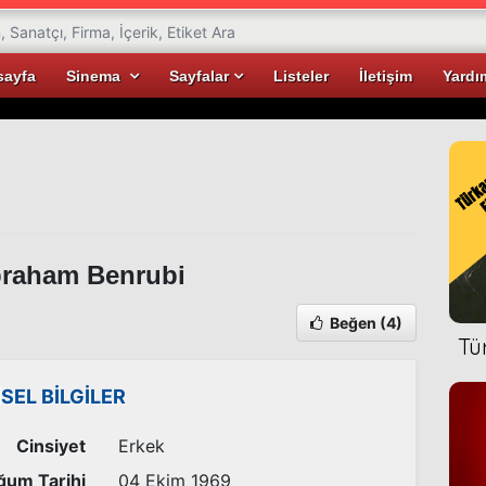
sayfa
Sinema
Sayfalar
Listeler
İletişim
Yardı
raham Benrubi
Beğen
(4)
Tü
İSEL BİLGİLER
Cinsiyet
Erkek
ğum Tarihi
04 Ekim 1969