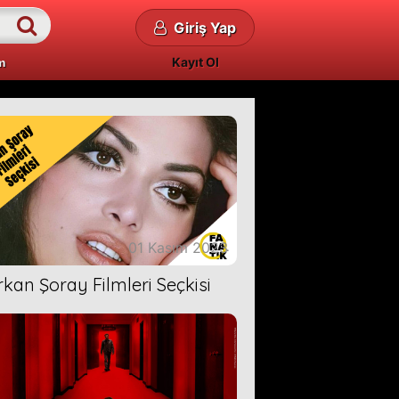
Giriş Yap
Kayıt Ol
m
01 Kasım 2023
rkan Şoray Filmleri Seçkisi