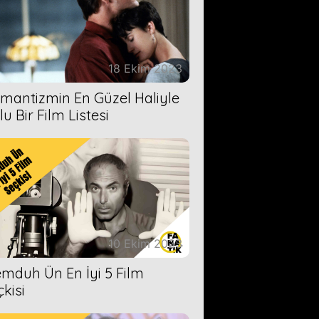
18 Ekim 2023
mantizmin En Güzel Haliyle
u Bir Film Listesi
10 Ekim 2023
mduh Ün En İyi 5 Film
çkisi