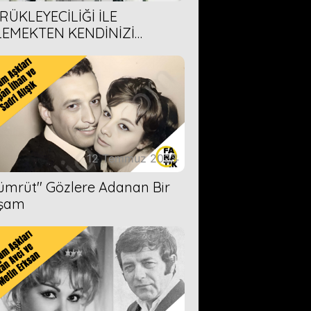
RÜKLEYECİLİĞİ İLE
LEMEKTEN KENDİNİZİ
AMAYACAĞINIZ 6 ANİME DİZİ
ERİMİZ
12 Temmuz 2023
Zümrüt'' Gözlere Adanan Bir
şam