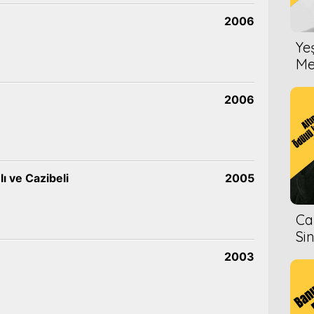
2006
Ye
Me
2006
lı ve Cazibeli
2005
Ca
Si
2003