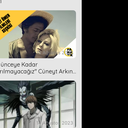
i
16 Ağustos 2023
Ölünceye Kadar
rılmayacağız'' Cüneyt Arkın-
ül Işıl
14 Ağustos 2023