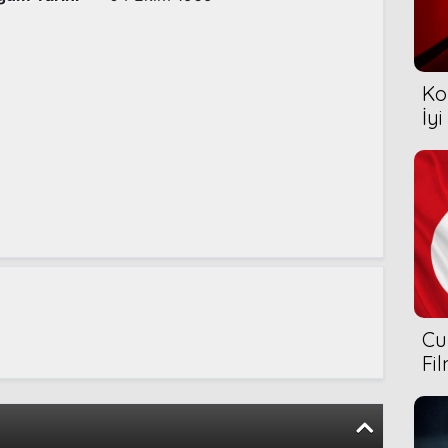
Ko
İyi
Cu
Fi