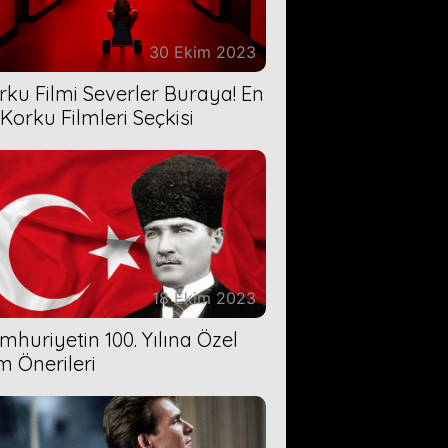
30 Ekim 2023
rku Filmi Severler Buraya! En
 Korku Filmleri Seçkisi
18 Ekim 2023
mhuriyetin 100. Yılına Özel
lm Önerileri