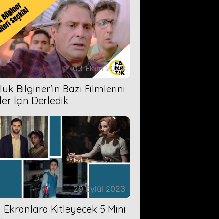
03 Ekim 2023
uk Bilginer'in Bazı Filmlerini
ler İçin Derledik
29 Eylül 2023
zi Ekranlara Kitleyecek 5 Mini