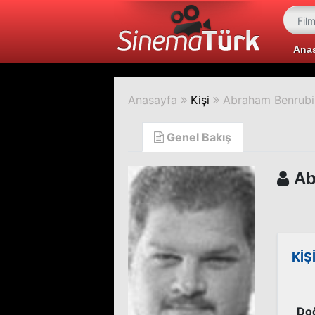
Ana
Anasayfa
Kişi
Abraham Benrubi
Genel Bakış
Ab
KİŞ
Do