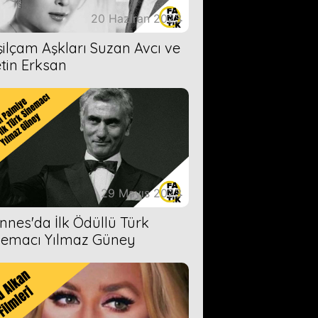
20 Haziran 2023
şilçam Aşkları Suzan Avcı ve
tin Erksan
29 Mayıs 2023
nnes'da İlk Ödüllü Türk
nemacı Yılmaz Güney