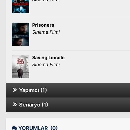
Prisoners
Sinema Filmi
Saving Lincoln
Sinema Filmi
Yapımcı (1)
Senaryo (1)
Şeytanla Bir Gece / Late Night with the Devi
All Creatures Here Below
YORUMLAR
(0)