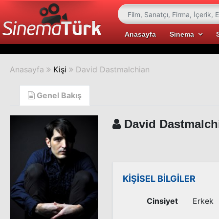
Anasayfa
Sinema
Anasayfa
Kişi
David Dastmalchian
Genel Bakış
David Dastmalch
KİŞİSEL BİLGİLER
Cinsiyet
Erkek