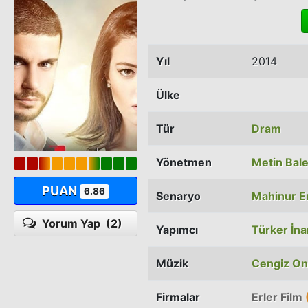
Yıl
2014
Ülke
Tür
Dram
Yönetmen
Metin Bal
PUAN
6.86
Senaryo
Mahinur E
Yorum Yap
(2)
Yapımcı
Türker İn
Müzik
Cengiz On
Firmalar
Erler Film