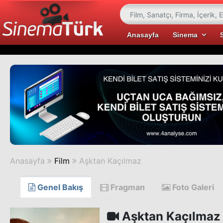
Anasayfa
Sinema
Anasayfa
Film
Aşktan Kaçılmaz
Genel Bakış
Fragman
Foto Galeri
Aşktan Kaçılmaz