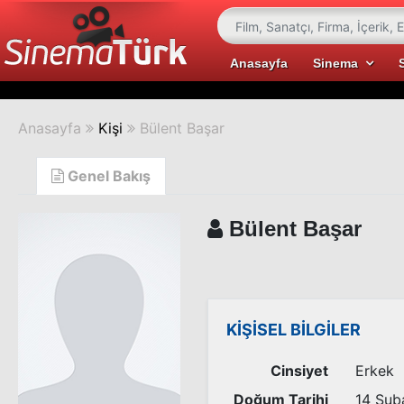
Anasayfa
Sinema
Anasayfa
Kişi
Bülent Başar
Genel Bakış
Bülent Başar
KİŞİSEL BİLGİLER
Cinsiyet
Erkek
Doğum Tarihi
14 Şub