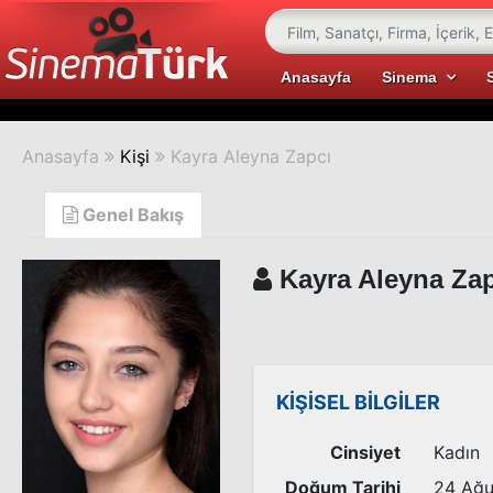
Anasayfa
Sinema
Anasayfa
Kişi
Kayra Aleyna Zapcı
Genel Bakış
Kayra Aleyna Zap
KİŞİSEL BİLGİLER
Cinsiyet
Kadın
Doğum Tarihi
24 Ağu