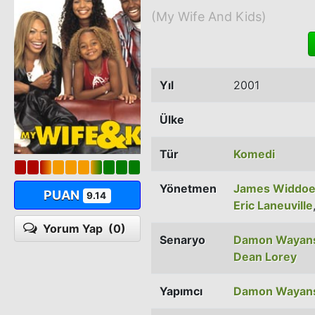
(My Wife And Kids)
Yıl
2001
Ülke
Tür
Komedi
Yönetmen
James Widdo
PUAN
9.14
Eric Laneuville
Yorum Yap
(0)
Senaryo
Damon Wayan
Dean Lorey
Yapımcı
Damon Wayan