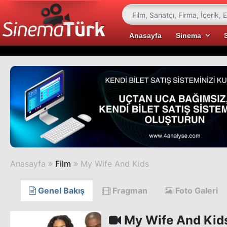
Anasayfa
Sinema
Anasayfa
Film
My Wife And Kids
Genel Bakış
Fragman
Foto Galeri
My Wife And Kid