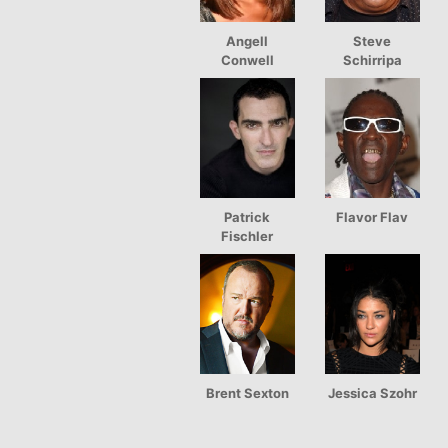
Angell
Steve
Conwell
Schirripa
Patrick
Flavor Flav
Fischler
Brent Sexton
Jessica Szohr