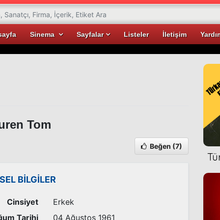
sayfa
Sinema
Sayfalar
Listeler
İletişim
Yardı
uren Tom
Beğen
(7)
Tü
İSEL BİLGİLER
Cinsiyet
Erkek
um Tarihi
04 Ağustos 1961