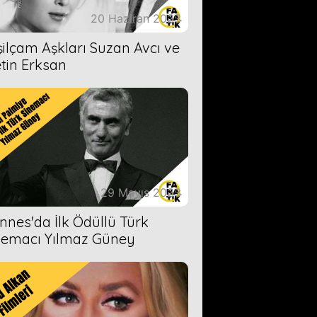
20 Haziran 2023
şilçam Aşkları Suzan Avcı ve
tin Erksan
29 Mayıs 2023
nnes'da İlk Ödüllü Türk
nemacı Yılmaz Güney