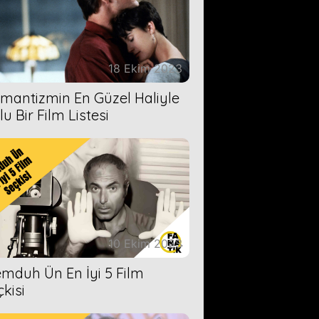
18 Ekim 2023
mantizmin En Güzel Haliyle
u Bir Film Listesi
10 Ekim 2023
mduh Ün En İyi 5 Film
çkisi