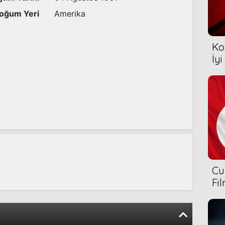
oğum Yeri
Amerika
Ko
İyi
Cu
Fi