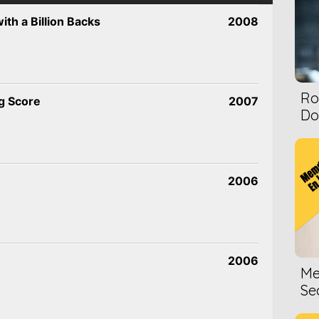
th a Billion Backs
2008
Ro
g Score
2007
Dol
2006
2006
Me
Se