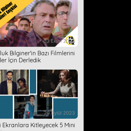
03 Ekim 2023
uk Bilginer'in Bazı Filmlerini
ler İçin Derledik
29 Eylül 2023
zi Ekranlara Kitleyecek 5 Mini