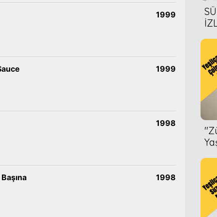
SÜ
1999
İZ
AL
ÖN
 Sauce
1999
1998
''
Ya
 Başına
1998