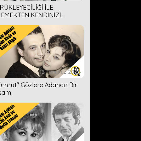
RÜKLEYECİLİĞİ İLE
LEMEKTEN KENDİNİZİ
AMAYACAĞINIZ 6 ANİME DİZİ
ERİMİZ
12 Temmuz 2023
Zümrüt'' Gözlere Adanan Bir
şam