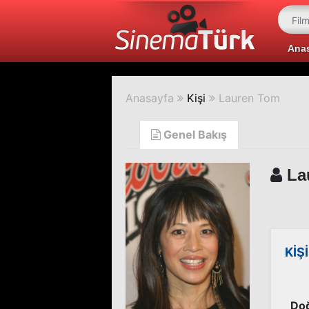
Ana
Anasayfa
Kişi
Lauren Tom
Genel Bakış
La
KİŞ
Doğ