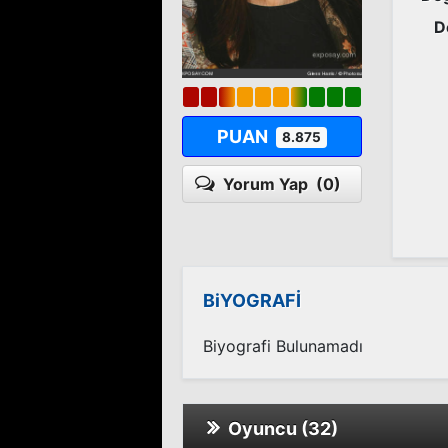
D
PUAN
8.875
Yorum Yap
(0)
BiYOGRAFİ
Biyografi Bulunamadı
Oyuncu (32)