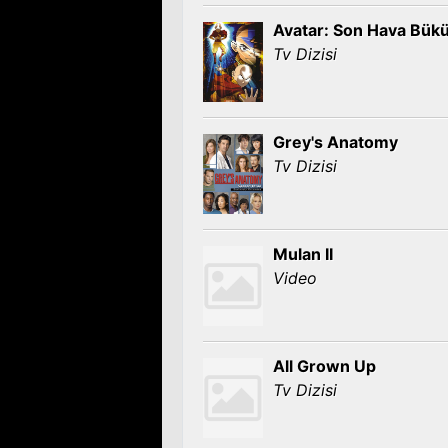
Avatar: Son Hava Bük
Tv Dizisi
Grey's Anatomy
Tv Dizisi
Mulan II
Video
All Grown Up
Tv Dizisi