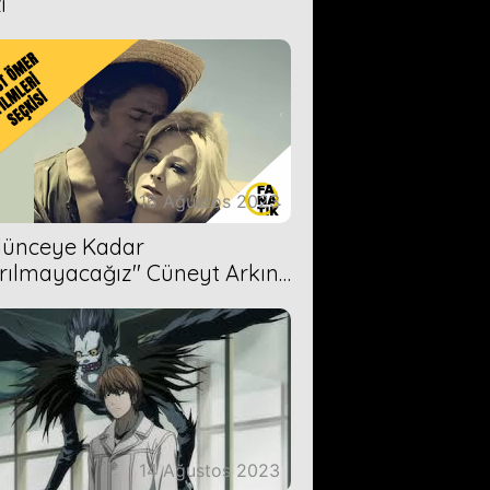
i
16 Ağustos 2023
Ölünceye Kadar
rılmayacağız'' Cüneyt Arkın-
ül Işıl
14 Ağustos 2023