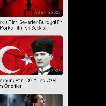
30 Ekim 2023
rku Filmi Severler Buraya! En
 Korku Filmleri Seçkisi
18 Ekim 2023
mhuriyetin 100. Yılına Özel
lm Önerileri