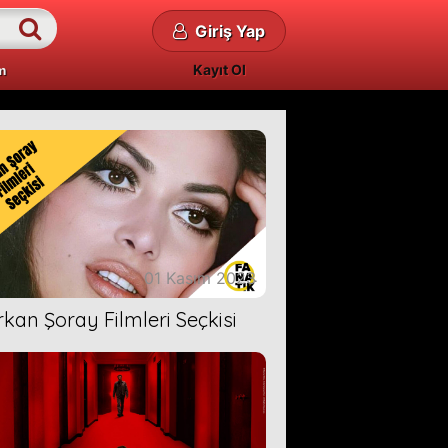
Giriş Yap
Kayıt Ol
m
01 Kasım 2023
rkan Şoray Filmleri Seçkisi