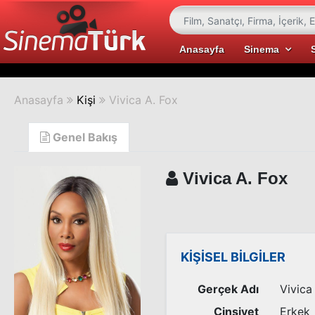
Anasayfa
Sinema
Anasayfa
Kişi
Vivica A. Fox
Genel Bakış
Vivica A. Fox
KİŞİSEL BİLGİLER
Gerçek Adı
Vivica
Cinsiyet
Erkek