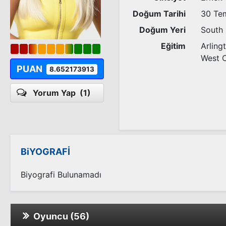
Doğum Tarihi
30 Te
Doğum Yeri
South 
Eğitim
Arling
West C
PUAN
8.652173913
Yorum Yap
(1)
BiYOGRAFİ
Biyografi Bulunamadı
Oyuncu (56)