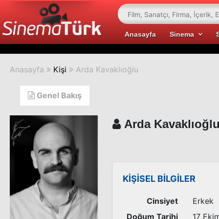
Anasayfa
Sinema
Anasayfa
Kişi
Arda Kavaklıoğlu
Genel Bakış
Arda Kavaklıoğl
KİŞİSEL BİLGİLER
Cinsiyet
Erkek
Doğum Tarihi
17 Eki