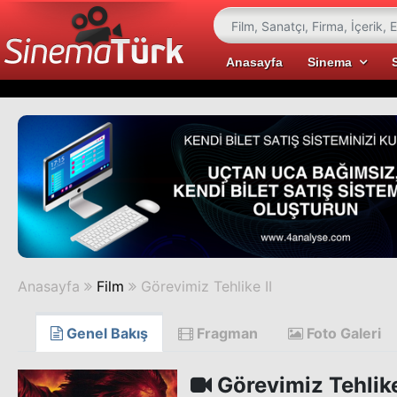
Anasayfa
Sinema
Anasayfa
Film
Görevimiz Tehlike II
Genel Bakış
Fragman
Foto Galeri
Görevimiz Tehlike