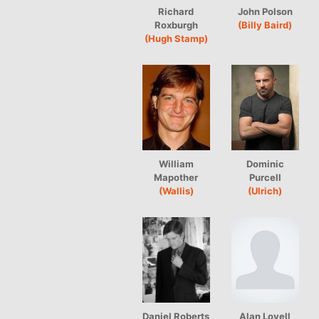
Richard
John Polson
Roxburgh
(Billy Baird)
(Hugh Stamp)
William
Dominic
Mapother
Purcell
(Wallis)
(Ulrich)
Daniel Roberts
Alan Lovell