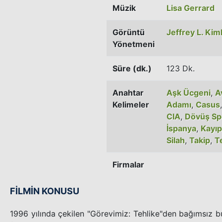
Müzik
Lisa Gerrard
Görüntü
Jeffrey L. Kim
Yönetmeni
Süre (dk.)
123 Dk.
Anahtar
Aşk Ücgeni
,
A
Kelimeler
Adamı
,
Casus
CIA
,
Dövüş Sp
İspanya
,
Kayıp
Silah
,
Takip
,
T
Firmalar
FİLMİN KONUSU
1996 yılında çekilen "Görevimiz: Tehlike"den bağımsız 