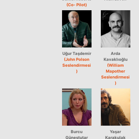
(Co- Pilot)
Uğur Taşdemir
Arda
(John Polson
Kavaklıoğlu
Seslendirmesi
(William
)
Mapother
Seslendirmesi
)
Burcu
Yaşar
Güneştutar
Karakulak