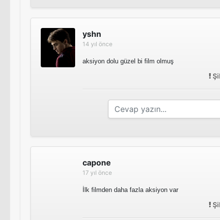
yshn
14 yıl önce
aksiyon dolu güzel bi film olmuş
Şi
capone
17 yıl önce
İlk filmden daha fazla aksiyon var
Şi