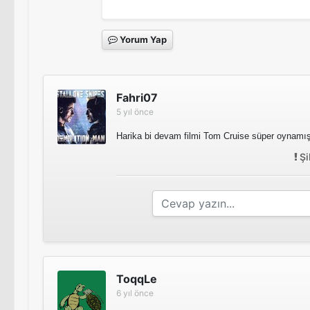
Yorum Yap
Fahri07
5 yıl önce
Harika bi devam filmi Tom Cruise süper oynamı
Şi
ToqqLe
6 yıl önce