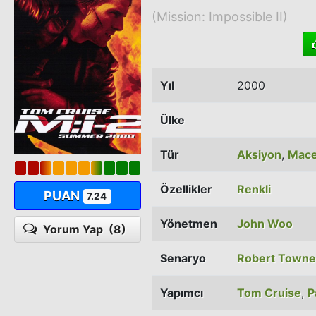
(Mission: Impossible II)
Yıl
2000
Ülke
Tür
Aksiyon
,
Mace
Özellikler
Renkli
PUAN
7.24
Yönetmen
John Woo
Yorum Yap
(8)
Senaryo
Robert Towne
Yapımcı
Tom Cruise
,
P