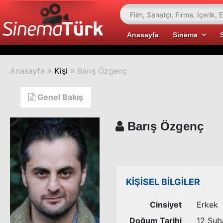
Anasayfa
Sinema
Anasayfa
Kişi
Barış Özgenç
Genel Bakış
Barış Özgenç
KİŞİSEL BİLGİLER
Cinsiyet
Erkek
Doğum Tarihi
12 Şub