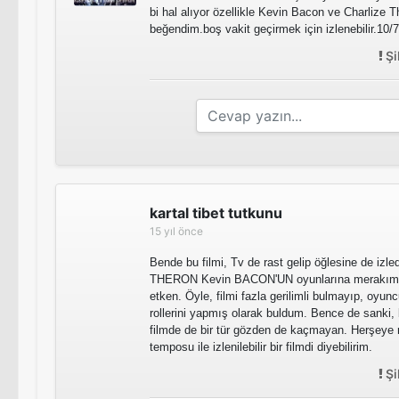
bi hal alıyor özellikle Kevin Bacon ve Charlize Th
beğendim.boş vakit geçirmek için izlenebilir.10/7
Şi
kartal tibet tutkunu
15 yıl önce
Bende bu filmi, Tv de rast gelip öğlesine de izle
THERON Kevin BACON'UN oyunlarına merakıma
etken. Öyle, filmi fazla gerilimli bulmayıp, oyunc
rollerini yapmış olarak buldum. Bence de sanki, b
filmde de bir tür gözden de kaçmayan. Herşeye
temposu ile izlenilebilir bir filmdi diyebilirim.
Şi