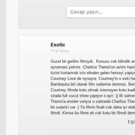
Exotic
17 yıl önce
Guzel bir gerilim filmiydi.. Konusu cok bilindik 
oynamasi yetmis. Charlize Theron'un astim hastasi
kizini kurtarmak icin elinden gelen herseyi yapiy
Courtney Love de oynuyor. Courtney'in o eski h
Bambaska biri olarak film setlerine donmus. Be
Courtney filmde kotu olmak istemeyen kotu kadin
sirada full vucut show yapiyor o ayri :)) Bi sah
Theron'a emirler veriyor o sahnede Charlize Thero
bir surprizi var :) Ya filmin finali cok daha iyi ol
filmdi..Kimse bu filme ah cok kotu bir filmdi dem
Şi