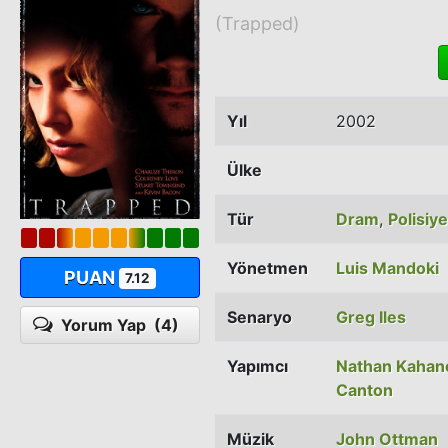
(Trapped)
Yıl
2002
Ülke
Tür
Dram
,
Polisiye
Yönetmen
Luis Mandoki
PUAN
7.12
Senaryo
Greg Iles
Yorum Yap
(4)
Yapımcı
Nathan Kahan
Canton
Müzik
John Ottman