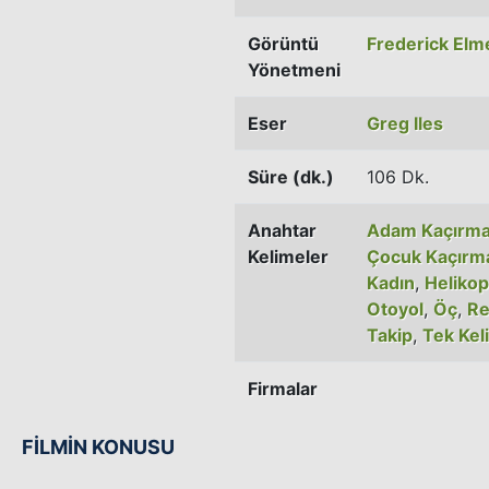
Görüntü
Frederick Elm
Yönetmeni
Eser
Greg Iles
Süre (dk.)
106 Dk.
Anahtar
Adam Kaçırm
Kelimeler
Çocuk Kaçırm
Kadın
,
Helikop
Otoyol
,
Öç
,
Re
Takip
,
Tek Kel
Firmalar
FİLMİN KONUSU