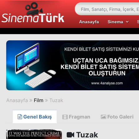
Anasayfa
Sinema
Anasayfa
Film
Tuzak
Genel Bakış
Fragman
Foto Galeri
Tuzak