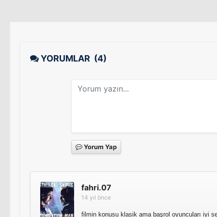
YORUMLAR
(4)
Yorum Yap
fahri.07
14 yıl önce
filmin konusu klasik ama başrol oyuncuları iyi seç