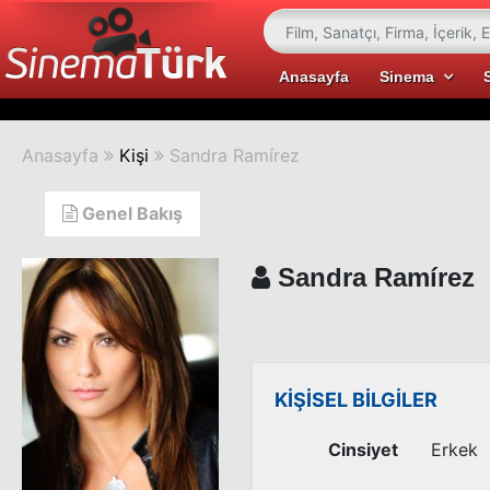
Anasayfa
Sinema
Anasayfa
Kişi
Sandra Ramírez
Genel Bakış
Sandra Ramírez
KİŞİSEL BİLGİLER
Cinsiyet
Erkek