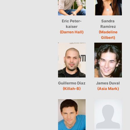
Eric Peter-
Sandra
kaiser
Ramírez
(Darren Hall)
(Madeline
Gilbert)
Guillermo Díaz
James Duval
(Killah-B)
(Asia Mark)