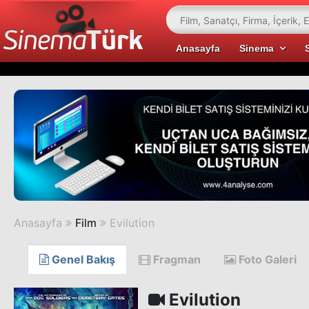
Anasayfa
Sinema
Anasayfa
Film
Evilution
Genel Bakış
Fragman
Foto Galeri
Evilution