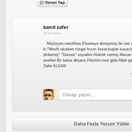
Yorum Yap
kamil zafer
16 yıl önce
Müzisyen,mevlithan.Efsaneye dönüşmüş bir ses gü
ki;"Mevlit okurken rüzgar hızını keser,kuşlar susar,
dinlermiş"."Gürses" soyadını Atatürk vermiş.Mezar
eserleri:Bir bahar akşamı,Fikrimin ince gülü.Allah 
Zafer ALGAN
Daha Fazla Yorum Yükle