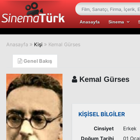
Anasayfa
Sinema
Anasayfa
Kişi
Kemal Gürses
Genel Bakış
Kemal Gürses
KİŞİSEL BİLGİLER
Cinsiyet
Erkek
Doğum Tarihi
01 Oca