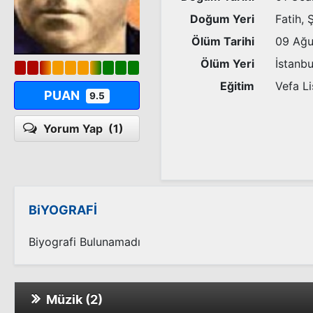
Doğum Yeri
Fatih, 
Ölüm Tarihi
09 Ağu
Ölüm Yeri
İstanbu
Eğitim
Vefa Li
PUAN
9.5
Yorum Yap
(1)
BiYOGRAFİ
Biyografi Bulunamadı
Müzik (2)