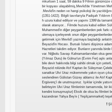
mkurtsen 1 saat, 59 dakika 9 Filmin günümüze 
bir kopyası ulaşabilmiş,Mevlid'de Yönetmen Me
.Mevlid'in neden ve hangi psikoloji ile yazıldığı
(1351-1422). Bilgili tavırlarıyla Padişah Yıldırım 
h uzura kabul ediliyor ve yapımı 1399’da tama
olarak atanıyor... Filmde huzura kabul edilen Sü
Muhammed'in diğer peygamberlerden pek farkı ol
ulemaya içerleyerek onun diğer peygamberlerden
getirmek için Mevlid'i yazmaya başladığı anlatılı
Beyazid'in Hocası. Bursalı İslami düşünce adam
Hazretleri takdim ediyor. Bunların yanında bird
var. Niğbolu Savaşı Kahramanlarından olsa ger
(Yılmaz Duru) ile Gülnur'un (Evrim Fer) aşkı anla
bile devir hakkında bilgi sahibi olmak için yeterl
Beyazid rolünde Atıf Kaptan ile Süleyman Çeleb
sanatkar Ulvi Uraz mükemmele yakın oyun çıkarm
seslendiren Gülistan Güzey ablamız ile Atıf Kap
Ergüvenç'i de unutmuyoruz. Işıklar içinde yatsın
belirteyim Ulvi Uraz filmlerinin tamamında, bir iki 
kendini konuşmuştur) Eksik de olsa bu filmleri bu
kazandıran Yahya Bey'e ( Yeşilçammarket) teşek
Şi