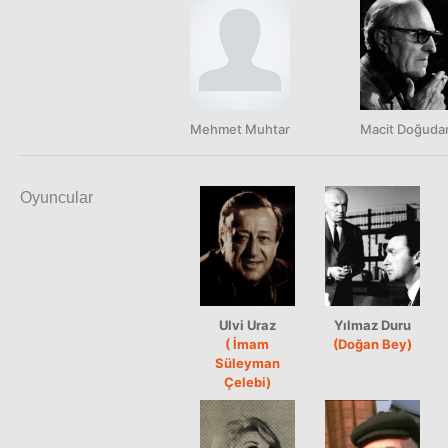
Mehmet Muhtar
Macit Doğuda
Oyuncular
Ulvi Uraz
Yılmaz Duru
( İmam
(Doğan Bey)
Süleyman
Çelebi)