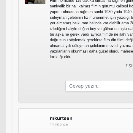
Film normalde 119 dakika olmasına rağmen gün
saniyelik bir hali kalmış filmin görüntü kalitesi
yapımı olmasına rağmen sanki 1930 yada 1940 çe
süleyman çelebinin hz muhammet için yazdığı bi
yer almamış belki tam halinde var olabilir ama 2
izlediğim haliyle doğan bey ve gülnur un aşkı d
bu aşka ne gerek vardı ayrıca filmde ne ilahi var
doğrusunu söylemek gerekirse film din filmi deği
olmamalıydı süleyman çelebinin mevlidi yazma 
yazılanların okunması daha güzel olurdu malesef
kırıklığı oldu.
Şi
mkurtsen
14 yıl önce