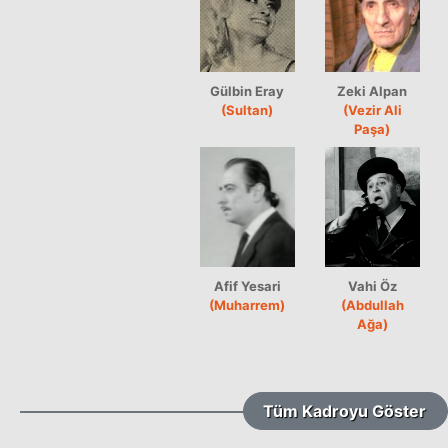
Gülbin Eray
Zeki Alpan
(Sultan)
(Vezir Ali
Paşa)
Afif Yesari
Vahi Öz
(Muharrem)
(Abdullah
Ağa)
Tüm Kadroyu Göster