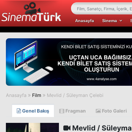
Anasayfa
Sinema
Anasayfa
Film
Mevlid / Süleyman Çelebi
Genel Bakış
Fragman
Foto Galeri
Mevlid / Süleyma