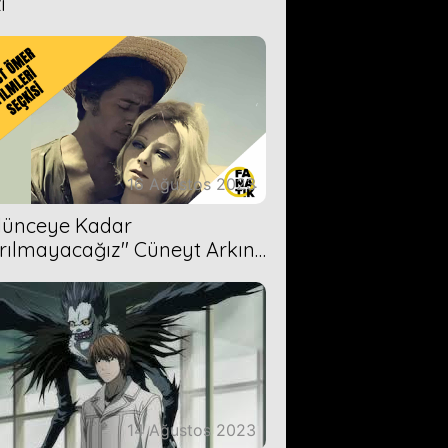
i
16 Ağustos 2023
Ölünceye Kadar
rılmayacağız'' Cüneyt Arkın-
ül Işıl
14 Ağustos 2023