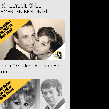
RÜKLEYECİLİĞİ İLE
LEMEKTEN KENDİNİZİ
AMAYACAĞINIZ 6 ANİME DİZİ
ERİMİZ
12 Temmuz 2023
Zümrüt'' Gözlere Adanan Bir
şam