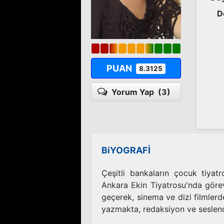
D
PUAN
8.3125
Yorum Yap
(3)
BiYOGRAFİ
Çeşitli bankaların çocuk tiyat
Ankara Ekin Tiyatrosu'nda görev
geçerek, sinema ve dizi filmlerde
yazmakta, redaksiyon ve seslen