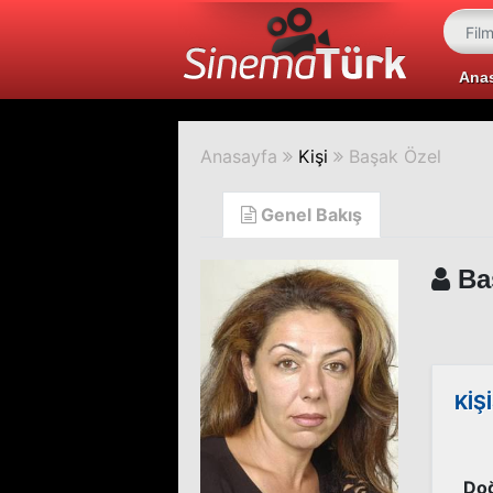
Ana
Anasayfa
Kişi
Başak Özel
Genel Bakış
Ba
KİŞ
Doğ