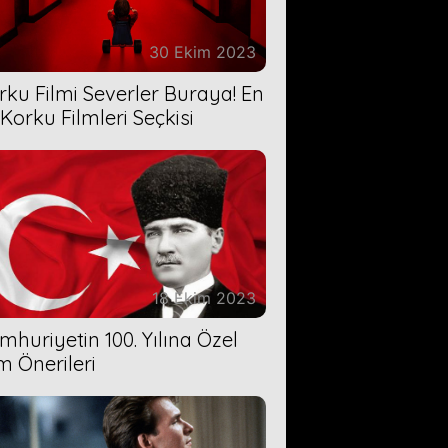
30 Ekim 2023
rku Filmi Severler Buraya! En
 Korku Filmleri Seçkisi
18 Ekim 2023
mhuriyetin 100. Yılına Özel
lm Önerileri