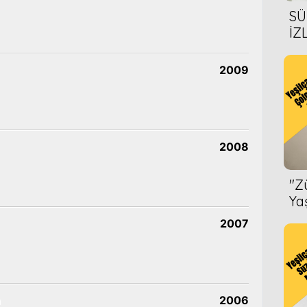
SÜ
İZ
AL
ÖN
2009
2008
''
Ya
2007
n
2006