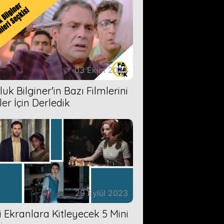
03 Ekim 2023
uk Bilginer'in Bazı Filmlerini
ler İçin Derledik
29 Eylül 2023
zi Ekranlara Kitleyecek 5 Mini