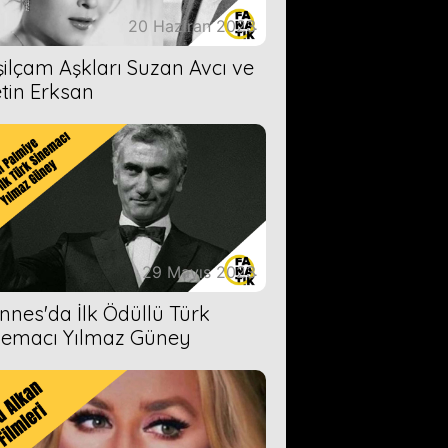
20 Haziran 2023
şilçam Aşkları Suzan Avcı ve
tin Erksan
29 Mayıs 2023
nnes'da İlk Ödüllü Türk
nemacı Yılmaz Güney