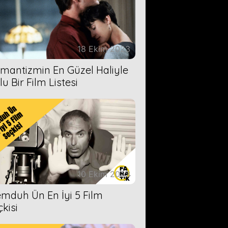
18 Ekim 2023
mantizmin En Güzel Haliyle
u Bir Film Listesi
10 Ekim 2023
mduh Ün En İyi 5 Film
çkisi