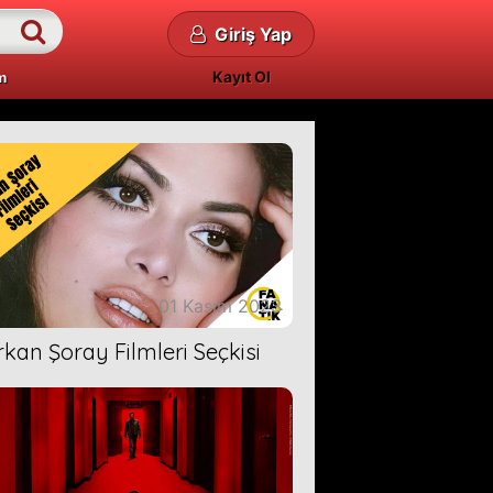
Giriş Yap
Kayıt Ol
m
01 Kasım 2023
rkan Şoray Filmleri Seçkisi