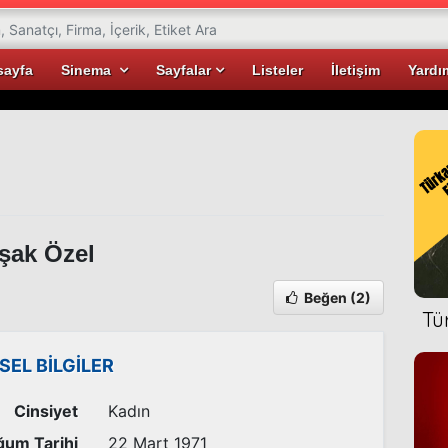
sayfa
Sinema
Sayfalar
Listeler
İletişim
Yardı
şak Özel
Beğen
(2)
Tü
İSEL BİLGİLER
Cinsiyet
Kadın
um Tarihi
22 Mart 1971