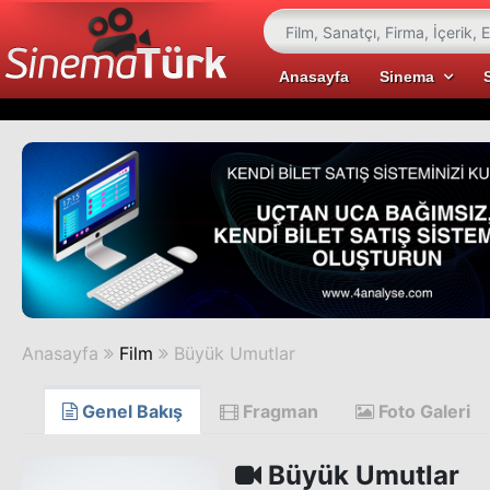
Anasayfa
Sinema
Anasayfa
Film
Büyük Umutlar
Genel Bakış
Fragman
Foto Galeri
Büyük Umutlar