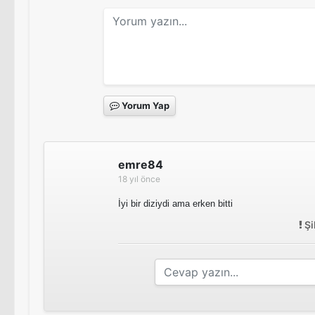
Yorum Yap
emre84
18 yıl önce
İyi bir diziydi ama erken bitti
Şi