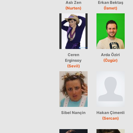
Aslı Zen
Erkan Bektaş
(Nurten)
(İsmet)
Ceren
Arda Öziri
Erginsoy
(Özgür)
(Sevil)
Sibel Nançin
Hakan Çimenli
(Sercan)