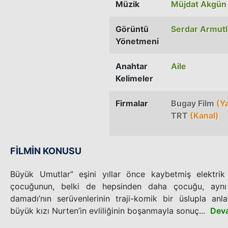
Müzik
Müjdat Akgün
Görüntü
Serdar Armut
Yönetmeni
Anahtar
Aile
Kelimeler
Firmalar
Bugay Film
(Y
TRT
(Kanal)
FİLMİN KONUSU
Büyük Umutlar” eşini yıllar önce kaybetmiş elektri
çocuğunun, belki de hepsinden daha çocuğu, aynı
damadı’nın serüvenlerinin traji-komik bir üslupla anl
büyük kızı Nurten’in evliliğinin boşanmayla sonuç...
Dev