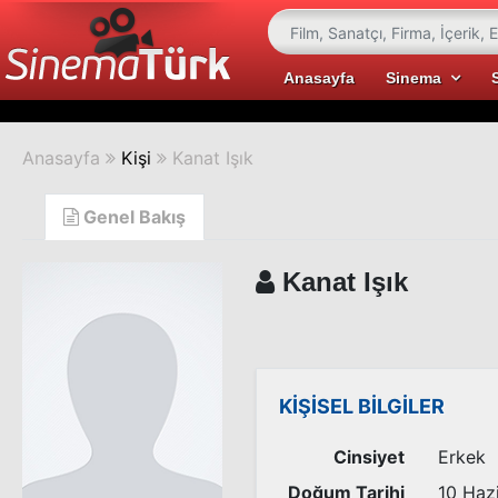
Anasayfa
Sinema
Anasayfa
Kişi
Kanat Işık
Genel Bakış
Kanat Işık
KİŞİSEL BİLGİLER
Cinsiyet
Erkek
Doğum Tarihi
10 Haz