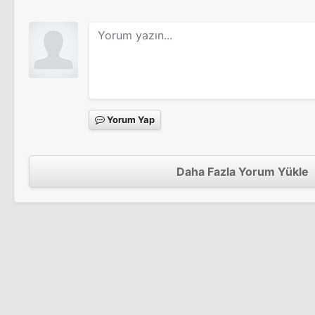
Çakallarla Dans
Sinema Filmi
Aşk Yolu
Kavak Yelleri 1. Sezon
Tv Filmi
Tv Dizisi
Günah Keçisi
Sinema Filmi
Yorum Yap
Hayalet
Kabuslar Evi: Onlara Dokunmak
Tv Dizisi
Tv Filmi
Es Es 2. Sezon
Daha Fazla Yorum Yükle
Tv Dizisi
Hadi Uç Bakalım
Kabuslar Evi: Karanlıktan Gelen
Tv Dizisi
Sinema Filmi
Es Es 1. Sezon
Tv Dizisi
Gülbeyaz
Kabuslar Evi: Kaçan Fırsatlar Limited
Tv Dizisi
Tv Dizisi