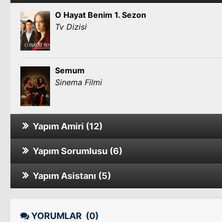
O Hayat Benim 1. Sezon
Tv Dizisi
Semum
Sinema Filmi
Yapım Amiri (12)
Yapım Sorumlusu (6)
Romantik Komedi 2: Bekarlığa Veda
Sinema Filmi
Yapım Asistanı (5)
Bir Zamanlar Osmanlı Kıyam 2. Sezon
Tv Dizisi
Pars: Kiraz Operasyonu
Mutlu Aile Defteri
Sinema Filmi
YORUMLAR
(0)
Sinema Filmi