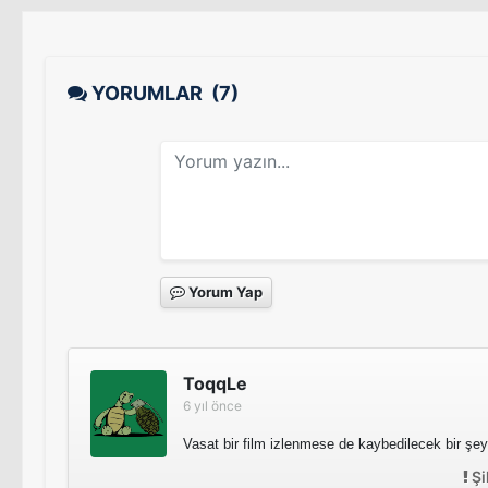
YORUMLAR
(7)
Yorum Yap
ToqqLe
6 yıl önce
Vasat bir film izlenmese de kaybedilecek bir şey
Şi