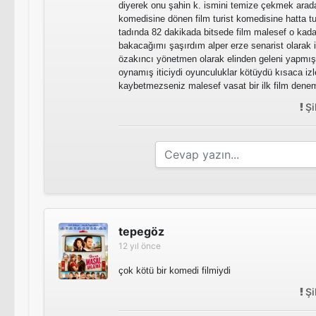
diyerek onu şahin k. ismini temize çekmek arada
komedisine dönen film turist komedisine hatta 
tadında 82 dakikada bitsede film malesef o kada
bakacağımı şaşırdım alper erze senarist olarak
özakıncı yönetmen olarak elinden geleni yapmış
oynamış iticiydi oyunculuklar kötüydü kısaca iz
kaybetmezseniz malesef vasat bir ilk film dene
Şi
tepegöz
12 yıl önce
çok kötü bir komedi filmiydi
Şi