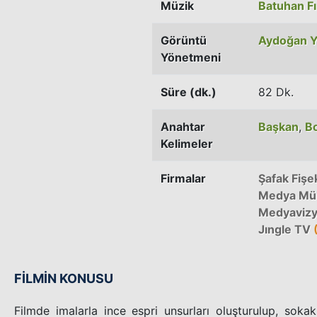
Müzik
Batuhan Fı
Görüntü
Aydoğan Yı
Yönetmeni
Süre (dk.)
82 Dk.
Anahtar
Başkan
,
B
Kelimeler
Firmalar
Şafak Fişe
Medya Mü
Medyaviz
Jıngle TV
FİLMİN KONUSU
Filmde imalarla ince espri unsurları oluşturulup, sokak 