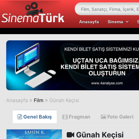
Anasayfa
Sinema
Anasayfa
Film
Günah Keçisi
Genel Bakış
Fragman
Foto Galeri
Günah Keçisi