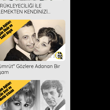
RÜKLEYECİLİĞİ İLE
LEMEKTEN KENDİNİZİ
AMAYACAĞINIZ 6 ANİME DİZİ
ERİMİZ
12 Temmuz 2023
Zümrüt'' Gözlere Adanan Bir
şam