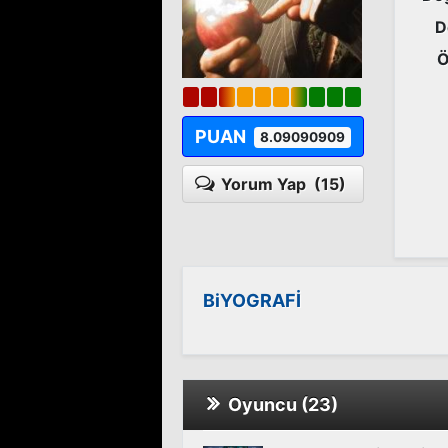
D
Ö
PUAN
8.09090909
Yorum Yap
(15)
BiYOGRAFİ
Oyuncu (23)