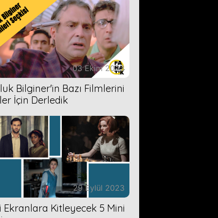
03 Ekim 2023
uk Bilginer'in Bazı Filmlerini
ler İçin Derledik
29 Eylül 2023
zi Ekranlara Kitleyecek 5 Mini