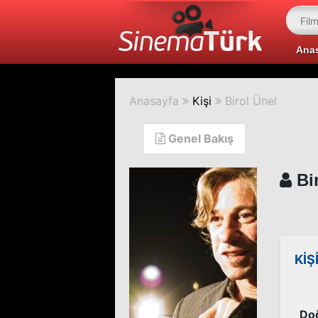
Ana
Anasayfa
Kişi
Birol Ünel
Genel Bakış
Bir
KİŞ
Do