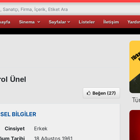
sayfa
Sinema
Sayfalar
Listeler
İletişim
Yardı
ol Ünel
Beğen
(27)
Tü
İSEL BİLGİLER
Cinsiyet
Erkek
ğum Tarihi
18 Ağustos 1961