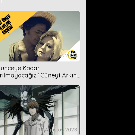
i
16 Ağustos 2023
Ölünceye Kadar
rılmayacağız'' Cüneyt Arkın-
ül Işıl
14 Ağustos 2023