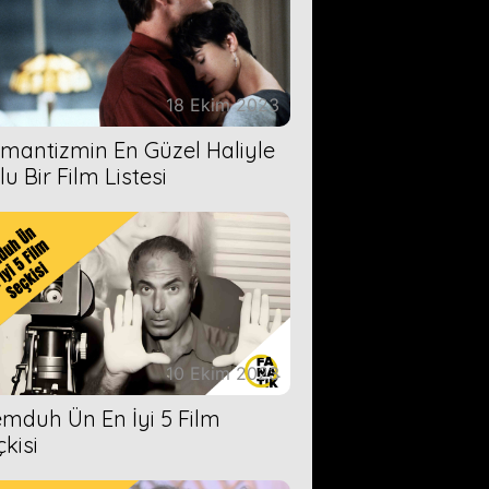
18 Ekim 2023
mantizmin En Güzel Haliyle
u Bir Film Listesi
10 Ekim 2023
mduh Ün En İyi 5 Film
çkisi