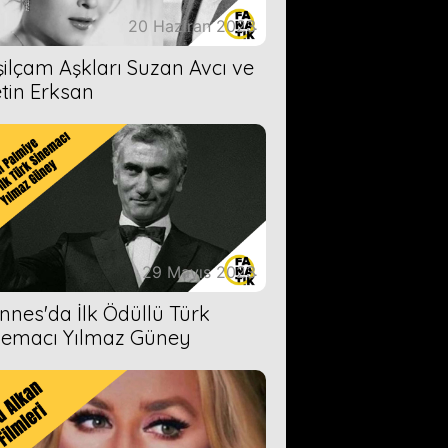
20 Haziran 2023
şilçam Aşkları Suzan Avcı ve
tin Erksan
29 Mayıs 2023
nnes'da İlk Ödüllü Türk
nemacı Yılmaz Güney