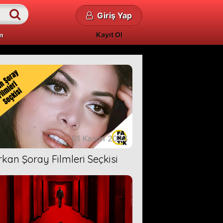
Giriş Yap
Kayıt Ol
m
01 Kasım 2023
rkan Şoray Filmleri Seçkisi