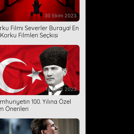
30 Ekim 2023
rku Filmi Severler Buraya! En
 Korku Filmleri Seçkisi
18 Ekim 2023
mhuriyetin 100. Yılına Özel
lm Önerileri