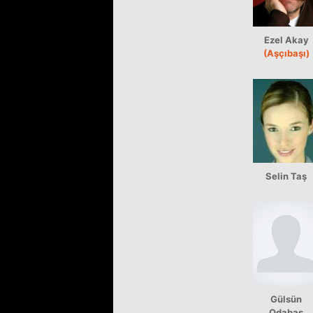
Ezel Akay
(Aşçıbaşı)
Selin Taş
Gülsün
Odabaş