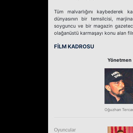
Tüm malvarlığını kaybederek kal
dünyasının bir temsilcisi, marj
soyguncu ve bir magazin gazetecis
olağanüstü karmaşayı konu alan film 
FİLM KADROSU
Yönetmen
Oğuzhan Terca
Oyuncular