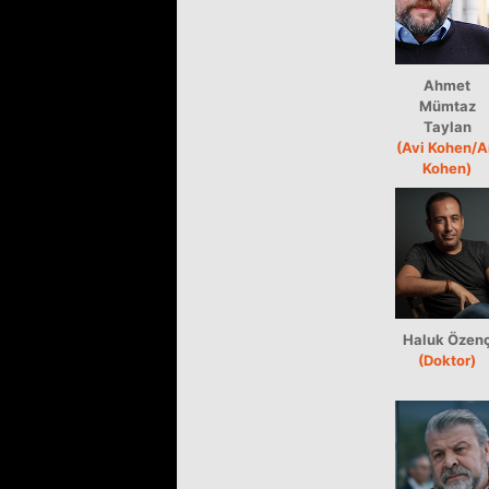
Ahmet
Mümtaz
Taylan
(Avi Kohen/A
Kohen)
Haluk Özen
(Doktor)