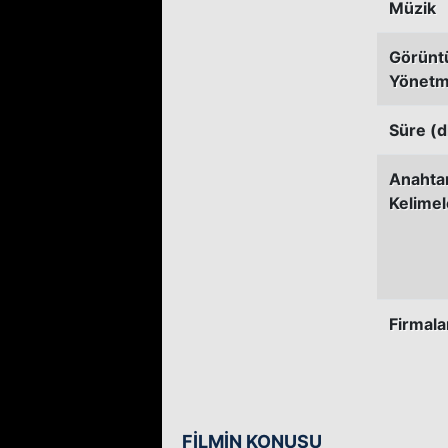
Müzik
Görünt
Yönetm
Süre (d
Anahta
Kelimel
Firmala
FİLMİN KONUSU