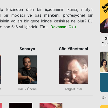
p krizinden ölen bir işadamının karısı, mafya
inal bir modacı ve baş mankeni, profesyonel bir
inin yolları bir gece içinde kesişirse ne olur? Bu
son 5-6 yıl içindeki Tür...
Devamını Oku
Halu
Der
Senaryo
Gör. Yönetmeni
n
Haluk Özenç
Tolga Kutlar
Siz