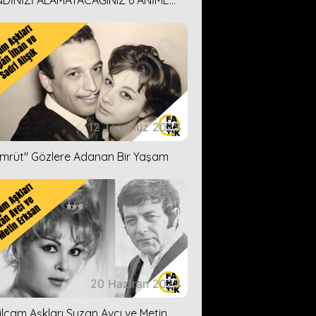
DİNİZİ ALAMAYACAĞINIZ 6 ANİME
İ ÖNERİMİZ
12 Temmuz 2023
ümrüt'' Gözlere Adanan Bir Yaşam
20 Haziran 2023
ilçam Aşkları Suzan Avcı ve Metin