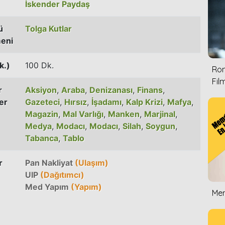
İskender Paydaş
ü
Tolga Kutlar
eni
k.)
100 Dk.
Rom
Film
r
Aksiyon
,
Araba
,
Denizanası
,
Finans
,
er
Gazeteci
,
Hırsız
,
İşadamı
,
Kalp Krizi
,
Mafya
,
Magazin
,
Mal Varlığı
,
Manken
,
Marjinal
,
Medya
,
Modacı
,
Modacı
,
Silah
,
Soygun
,
Tabanca
,
Tablo
r
Pan Nakliyat
(Ulaşım)
UIP
(Dağıtımcı)
Med Yapım
(Yapım)
Mem