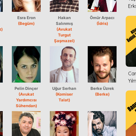
Erk
Esra Eron
Hakan
Ömür Arpacı
(Begüm)
Salınmış
(İdris)
z)
(Avukat
Turgut
Şaşmazel)
Can
Yıl
Pelin Dinçer
Uğur Serhan
Berke Üzrek
(Avukat
(Komiser
(Berke)
Yardımcısı
Talat)
Sühendan)