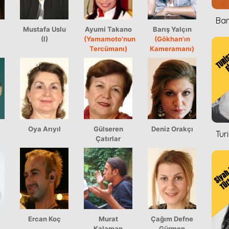
Ban
Mustafa Uslu
Ayumi Takano
Barış Yalçın
(I)
(Yamamoto'nun
(Gökhan'ın
Tercümanı)
Kameramanı)
Oya Arıyıl
Gülseren
Deniz Orakçı
Tur
Çatırlar
Ercan Koç
Murat
Çağım Defne
Kalaman
Gürmen