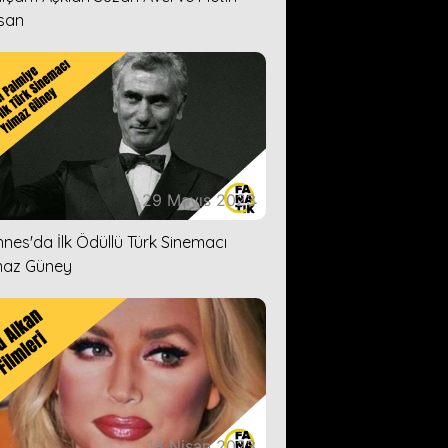
san
29 Mayıs 2023
nes'da İlk Ödüllü Türk Sinemacı
maz Güney
18 Nisan 2023