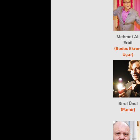
Mehmet Ali
Erbil
(Bodos Ekre
Uçar)
Birol Ünel
(Pamir)