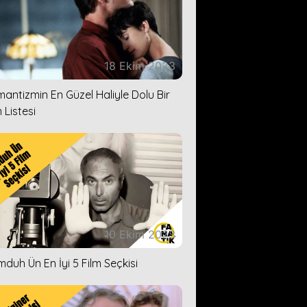
18 Ekim 2023
antizmin En Güzel Haliyle Dolu Bir
 Listesi
10 Ekim 2023
duh Ün En İyi 5 Film Seçkisi