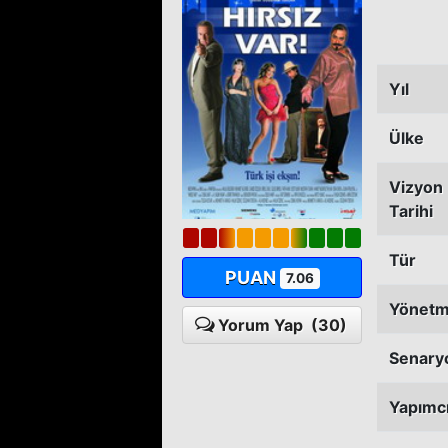
Yıl
Ülke
Vizyon
Tarihi
Tür
PUAN
7.06
Yönet
Yorum Yap
(30)
Senary
Yapımc