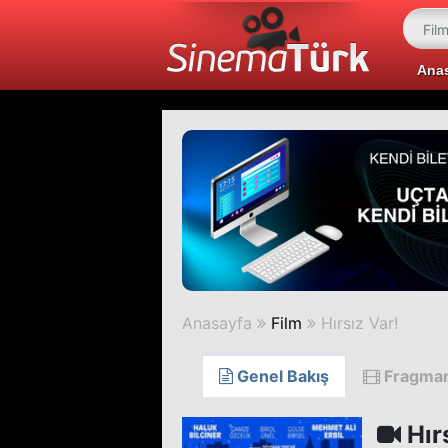
Ana
Anasayfa
Film
Hırsız Var!
Genel Bakış
Fragma
Hır