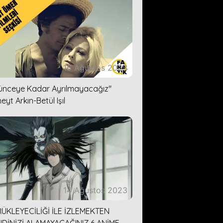
16 Ağustos 2023
lünceye Kadar Ayrılmayacağız''
eyt Arkın-Betül Işıl
14 Ağustos 2023
ÜKLEYECİLİĞİ İLE İZLEMEKTEN