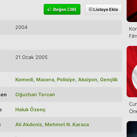
Beğen
(38)
Listeye Ekle
2004
Kor
Film
21 Ocak 2005
Komedi
,
Macera
,
Polisiye
,
Aksiyon
,
Gençlik
men
Oğuzhan Tercan
Cum
o
Haluk Özenç
Öne
ı
Ali Akdeniz
,
Mehmet N. Karaca