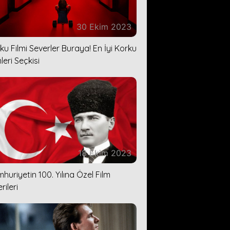
30 Ekim 2023
ku Filmi Severler Buraya! En İyi Korku
leri Seçkisi
18 Ekim 2023
huriyetin 100. Yılına Özel Film
rileri