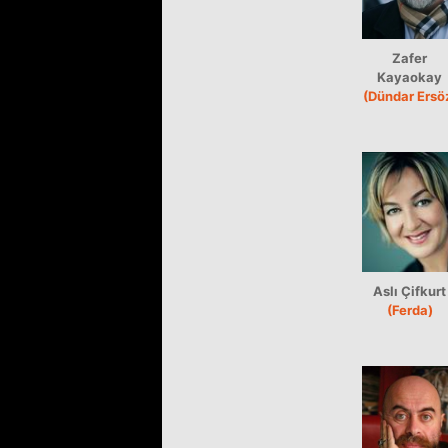
Zafer
Kayaokay
(Dündar Ersö
Aslı Çifkurt
(Ferda)