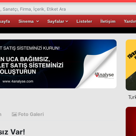
sayfa
Sinema
Sayfalar
Listeler
İletişim
Yardı
Tür
n
Foto Galeri
sız Var!