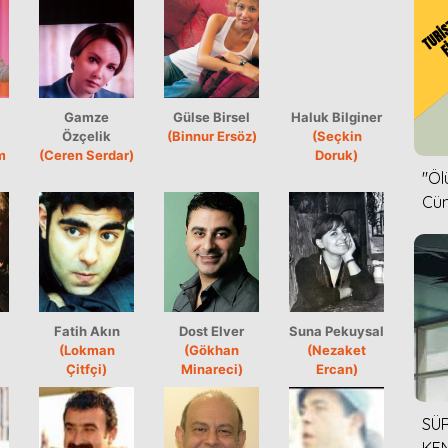
Gamze
Gülse Birsel
Haluk Bilginer
Özçelik
(Binnur Ersöz)
(Seçkin
m
(Ceren Serdar)
Doruk)
''Ö
Cün
Fatih Akın
Dost Elver
Suna Pekuysal
(Lokman
(Gökhan
(Nezaket
Çitfçi)
Minareci)
Ercan)
SÜR