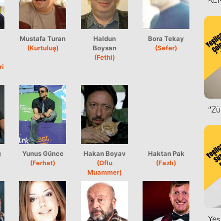
KEN
DİZ
Mustafa Turan
Haldun
Bora Tekay
(Kurtuluş)
Boysan
(Sefer)
(Fethi)
ri
''Z
ç
Yunus Günce
Hakan Boyav
Haktan Pak
(Ferhat)
(Oflu
(Fazlı)
Muammer)
Yeş