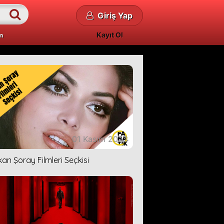
Giriş Yap
Kayıt Ol
m
01 Kasım 2023
kan Şoray Filmleri Seçkisi