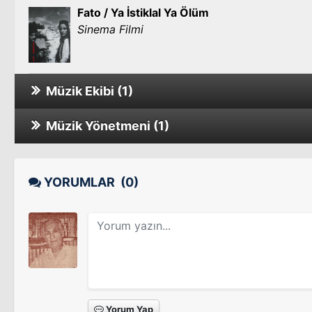
Fato / Ya İstiklal Ya Ölüm
Sinema Filmi
Müzik Ekibi (1)
Müzik Yönetmeni (1)
Ne Sihirdir Ne Keramet
Sinema Filmi
Sihirli Define
Sinema Filmi
YORUMLAR
(0)
Yorum Yap