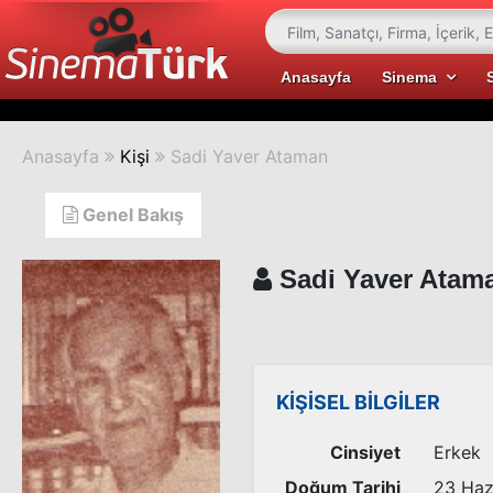
Anasayfa
Sinema
Anasayfa
Kişi
Sadi Yaver Ataman
Genel Bakış
Sadi Yaver Atam
KİŞİSEL BİLGİLER
Cinsiyet
Erkek
Doğum Tarihi
23 Haz