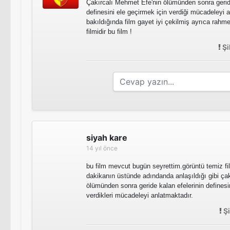
Çakırcalı Mehmet Efe'nin ölümünden sonra gerid
definesini ele geçirmek için verdiği mücadeleyi an
bakıldığında film gayet iyi çekilmiş ayrıca rahmet
filmidir bu film !
Şi
siyah kare
14 yıl önce
bu film mevcut bugün seyrettim.görüntü temiz f
dakikanın üstünde adındanda anlaşıldığı gibi ça
ölümünden sonra geride kalan efelerinin definesi
verdikleri mücadeleyi anlatmaktadır.
Şi