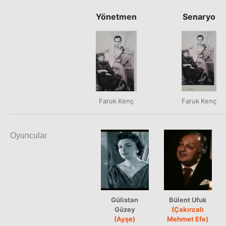
Yönetmen
Senaryo
Faruk Kenç
Faruk Kenç
Oyuncular
Gülistan
Bülent Ufuk
Güzey
(Çakırcalı
(Ayşe)
Mehmet Efe)