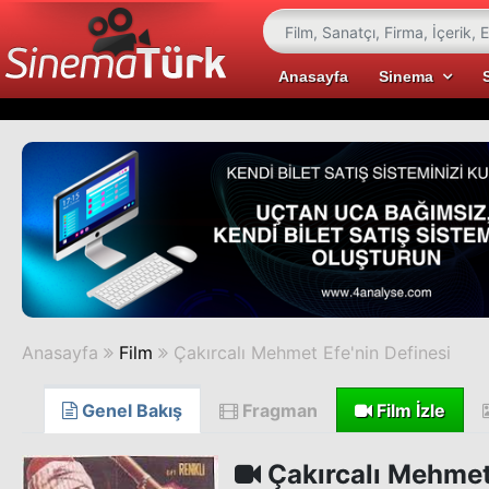
Anasayfa
Sinema
Anasayfa
Film
Çakırcalı Mehmet Efe'nin Definesi
Genel Bakış
Fragman
Film İzle
Çakırcalı Mehmet 