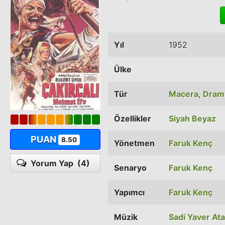
Yıl
1952
Ülke
Tür
Macera
,
Dram
Özellikler
Siyah Beyaz
PUAN
8.50
Yönetmen
Faruk Kenç
Yorum Yap
(4)
Senaryo
Faruk Kenç
Yapımcı
Faruk Kenç
Müzik
Sadi Yaver At