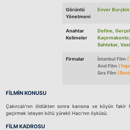
Görüntü
Enver Burçkin
Yönetmeni
Anahtar
Define
,
Gerçek
Kelimeler
Kaçırmakonte
Sahtekar
,
Vas
Firmalar
İstanbul Film
(
And Film
(Yap
Ses Film
(Sesl
FİLMİN KONUSU
Çakırcalı'nın öldükten sonra karısına ve köyün fakir h
geçirmek isteyen kötü yürekli Hacı'nın öyküsü.
FİLM KADROSU