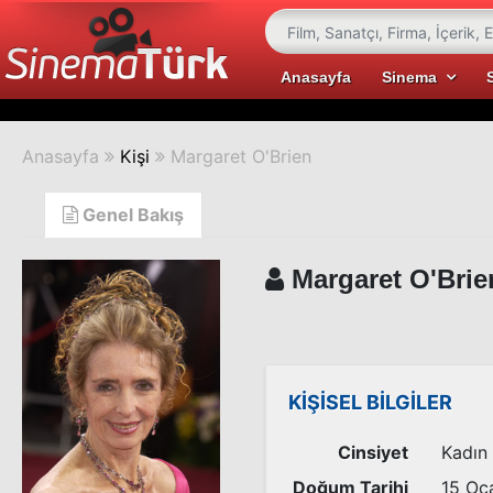
Anasayfa
Sinema
Anasayfa
Kişi
Margaret O'Brien
Genel Bakış
Margaret O'Brie
KİŞİSEL BİLGİLER
Cinsiyet
Kadın
Doğum Tarihi
15 Oc