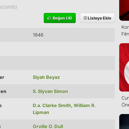
scomb)
Beğen
(4)
Listeye Ekle
Kor
Film
1946
ler
Siyah Beyaz
men
S. Slyvan Simon
Cum
Öne
o
D.a. Clarke Smith
,
William R.
Lipman
ı
Orville O. Dull