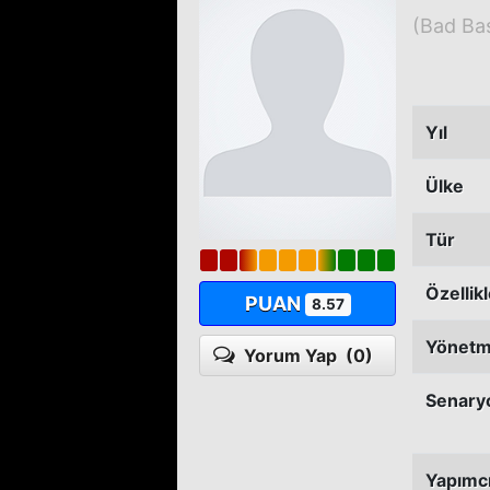
(Bad Ba
Yıl
Ülke
Tür
Özellik
PUAN
8.57
Yönet
Yorum Yap
(0)
Senary
Yapımc