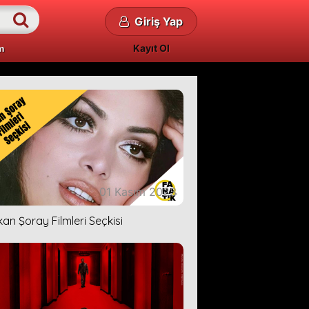
Giriş Yap
Kayıt Ol
m
01 Kasım 2023
kan Şoray Filmleri Seçkisi