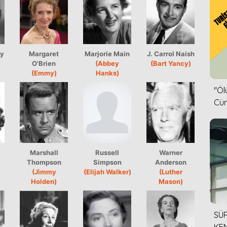
ry
Margaret
Marjorie Main
J. Carrol Naish
O'Brien
(Abbey
(Bart Yancy)
(Emmy)
Hanks)
''Ö
Cün
Marshall
Russell
Warner
Thompson
Simpson
Anderson
(Jimmy
(Elijah Walker)
(Luther
Holden)
Mason)
SÜR