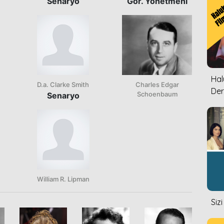
Senaryo
Gör. Yönetmeni
Halu
D.a. Clarke Smith
Charles Edgar
Der
Schoenbaum
Senaryo
William R. Lipman
Siz