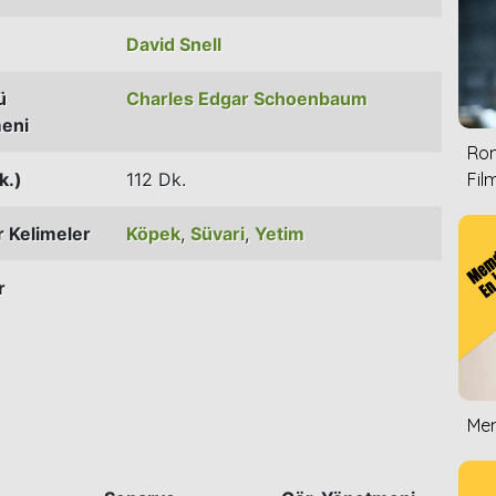
David Snell
ü
Charles Edgar Schoenbaum
eni
Rom
k.)
112 Dk.
Film
 Kelimeler
Köpek
,
Süvari
,
Yetim
r
Mem