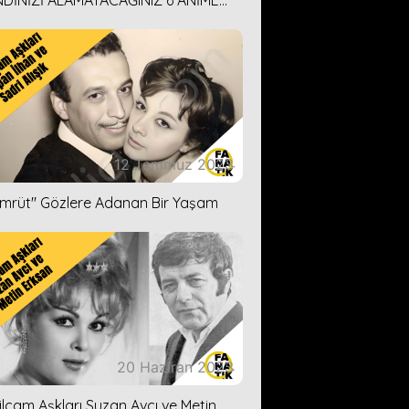
DİNİZİ ALAMAYACAĞINIZ 6 ANİME
İ ÖNERİMİZ
12 Temmuz 2023
ümrüt'' Gözlere Adanan Bir Yaşam
20 Haziran 2023
ilçam Aşkları Suzan Avcı ve Metin