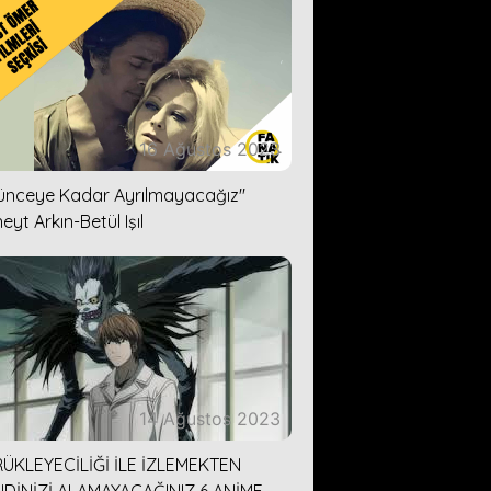
16 Ağustos 2023
lünceye Kadar Ayrılmayacağız''
eyt Arkın-Betül Işıl
14 Ağustos 2023
ÜKLEYECİLİĞİ İLE İZLEMEKTEN