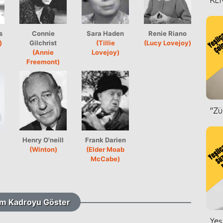
KEN
DİZ
s
Connie
Sara Haden
Renie Riano
)
Gilchrist
(Tillie
(Lucy Lovejoy)
(Annie
Lovejoy)
Freemont)
''Z
Henry O'neill
Frank Darien
(Winton)
(Elder Moab
McCabe)
m Kadroyu Göster
Yeş