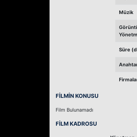
Müzik
Görünt
Yönetm
Süre (d
Anahtar
Firmala
FİLMİN KONUSU
Film Bulunamadı
FİLM KADROSU