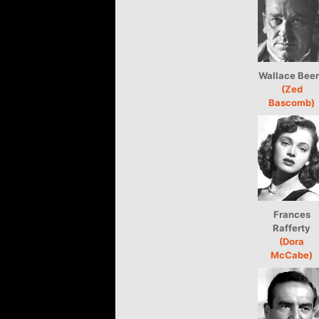
Wallace Bee
(Zed
Bascomb)
Frances
Rafferty
(Dora
McCabe)