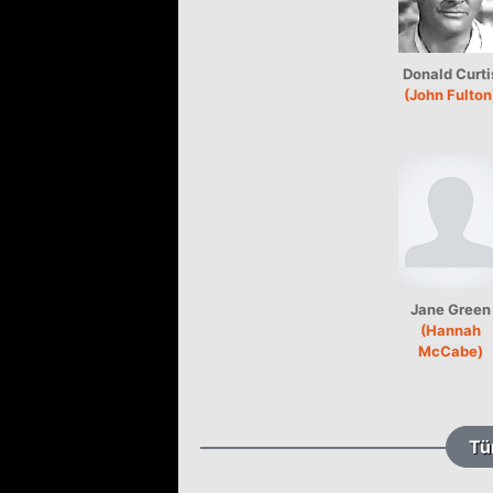
Donald Curti
(John Fulton
Jane Green
(Hannah
McCabe)
Tü