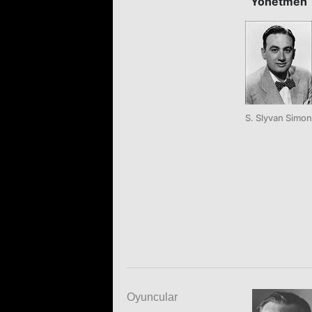
Yönetmen
S. Slyvan Simon
Oyuncular