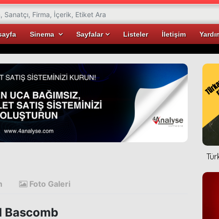
sayfa
Sinema
Sayfalar
Listeler
İletişim
Yardı
Tür
n
Foto Galeri
 Bascomb