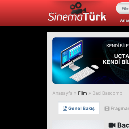
Ana
Anasayfa
Film
Bad Bascomb
Genel Bakış
Fragma
Bad