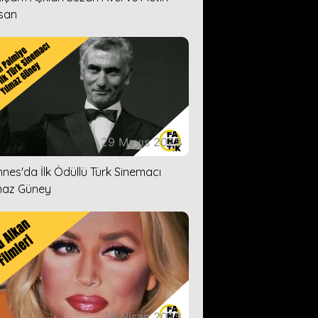
san
29 Mayıs 2023
nes'da İlk Ödüllü Türk Sinemacı
maz Güney
18 Nisan 2023