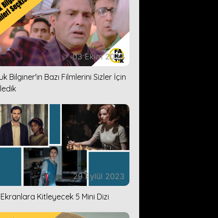
03 Ekim 2023
k Bilginer'in Bazı Filmlerini Sizler İçin
ledik
29 Eylül 2023
i Ekranlara Kitleyecek 5 Mini Dizi