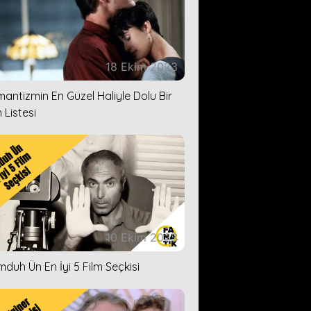
18 Ekim 2023
antizmin En Güzel Haliyle Dolu Bir
 Listesi
10 Ekim 2023
duh Ün En İyi 5 Film Seçkisi