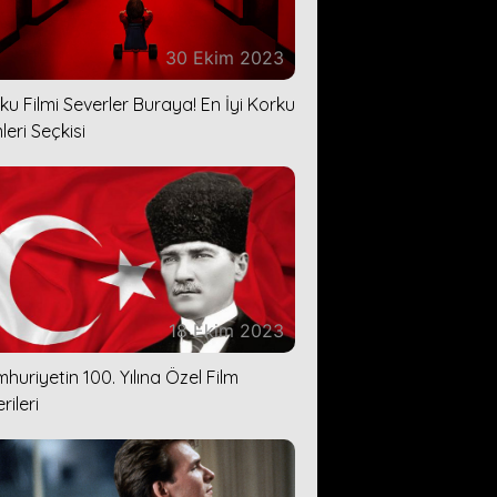
30 Ekim 2023
ku Filmi Severler Buraya! En İyi Korku
leri Seçkisi
18 Ekim 2023
huriyetin 100. Yılına Özel Film
rileri