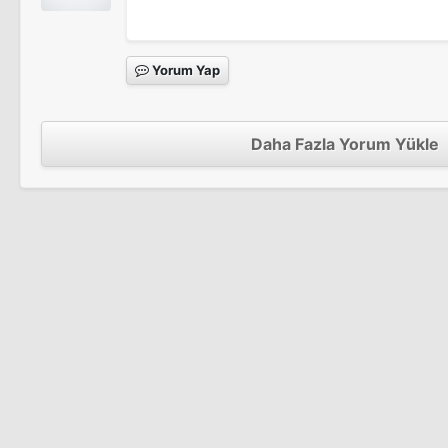
Yorum Yap
Arka Sıradakiler 3. Sezon
Tv Dizisi
Daha Fazla Yorum Yükle
Arka Sıradakiler 2. Sezon
Tv Dizisi
Dilek Ağacı
Tv Filmi
Serçe
Tv Dizisi