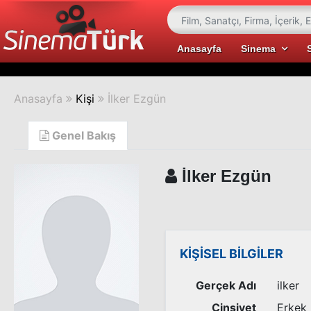
Anasayfa
Sinema
Anasayfa
Kişi
İlker Ezgün
Genel Bakış
İlker Ezgün
KİŞİSEL BİLGİLER
Gerçek Adı
ilker
Cinsiyet
Erkek