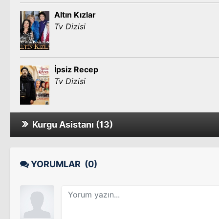
Altın Kızlar
Tv Dizisi
İpsiz Recep
Tv Dizisi
Kurgu Asistanı (13)
Arka Sıradakiler 5. Sezon
Tv Dizisi
YORUMLAR
(0)
Arka Sıradakiler 4. Sezon
Tv Dizisi