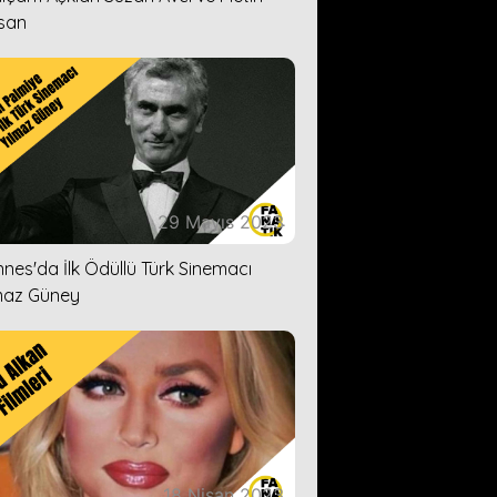
san
29 Mayıs 2023
nes'da İlk Ödüllü Türk Sinemacı
maz Güney
18 Nisan 2023