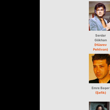
Serdar
Gökhan
(Hüsrev
Pehlivan)
Emre Başer
(Şefik)