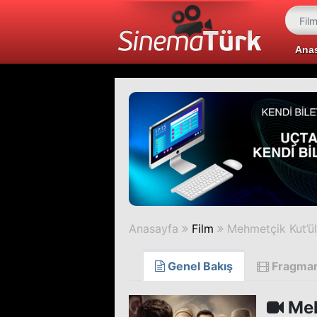
Ana
Anasayfa
Film
Mehmetçik Kut’ü
Genel Bakış
Fragma
Meh