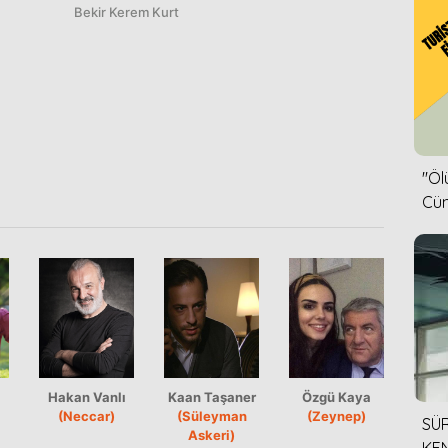
Bekir Kerem Kurt
''Ö
Cün
Hakan Vanlı
Kaan Taşaner
Özgü Kaya
(Neccar)
(Süleyman
(Zeynep)
SÜR
Askeri)