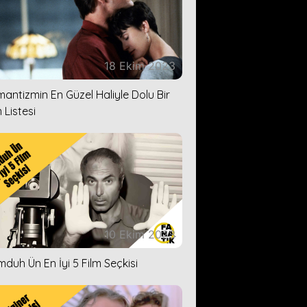
18 Ekim 2023
antizmin En Güzel Haliyle Dolu Bir
 Listesi
10 Ekim 2023
duh Ün En İyi 5 Film Seçkisi