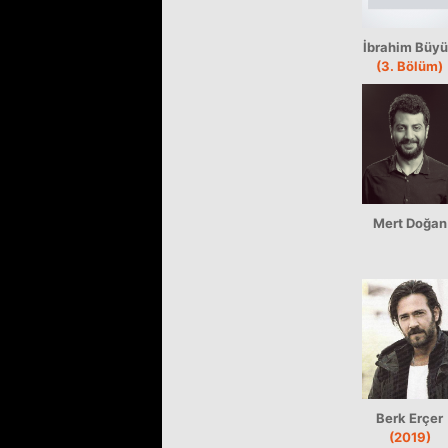
İbrahim Büy
(3. Bölüm)
Mert Doğan
Berk Erçer
(2019)