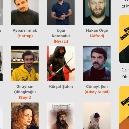
Erk
n
Aybars Irmak
Uğur
Hakan Örge
(Hattap)
Karabulut
(Alfred)
(Niyazi)
Can
Yıl
Girayhan
Kürşat Şahin
Cüneyt Şen
Çilingiroğlu
(Albay Suphi)
(Seyit)