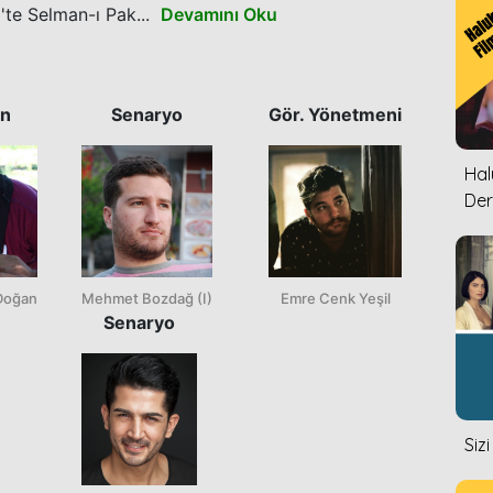
'te Selman-ı Pak...
Devamını Oku
n
Senaryo
Gör. Yönetmeni
Halu
Der
Doğan
Mehmet Bozdağ (I)
Emre Cenk Yeşil
Senaryo
Siz