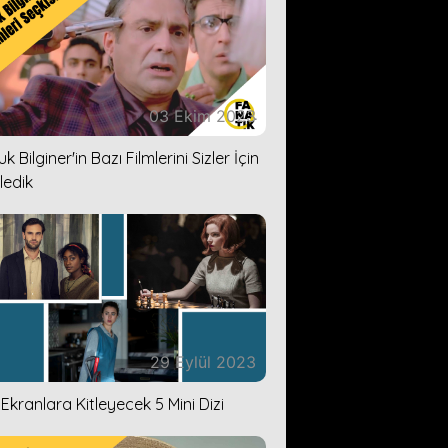
03 Ekim 2023
k Bilginer'in Bazı Filmlerini Sizler İçin
ledik
29 Eylül 2023
i Ekranlara Kitleyecek 5 Mini Dizi