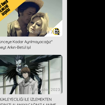
16 Ağustos 2023
lünceye Kadar Ayrılmayacağız''
eyt Arkın-Betül Işıl
14 Ağustos 2023
ÜKLEYECİLİĞİ İLE İZLEMEKTEN