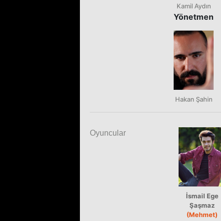
Kamil Aydın
Yönetmen
Hakan Şahin
Oyuncular
İsmail Ege
Şaşmaz
(Mehmet)