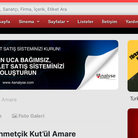
sayfa
Sinema
Sayfalar
Listeler
İletişim
Yardı
Tür
l Amare
n
Foto Galeri
metçik Kut’ül Amare