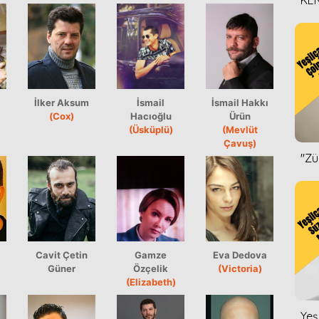
KEN
DİZ
İlker Aksum
İsmail
İsmail Hakkı
(Cox)
Hacıoğlu
Ürün
(Üsküplü)
(Mevlüt
Çavuş)
''Z
Cavit Çetin
Gamze
Eva Dedova
Güner
Özçelik
(Victoria)
(Elizabeth)
Yeş