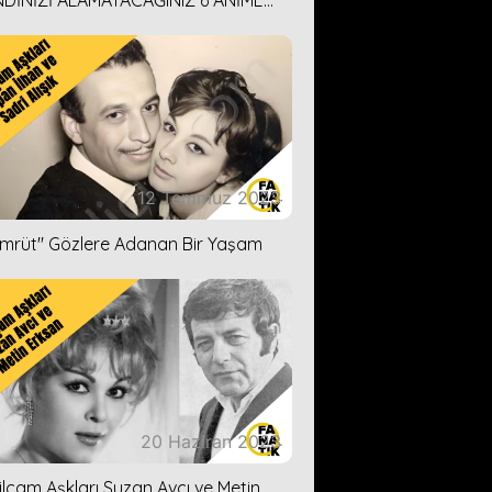
DİNİZİ ALAMAYACAĞINIZ 6 ANİME
İ ÖNERİMİZ
12 Temmuz 2023
ümrüt'' Gözlere Adanan Bir Yaşam
20 Haziran 2023
ilçam Aşkları Suzan Avcı ve Metin