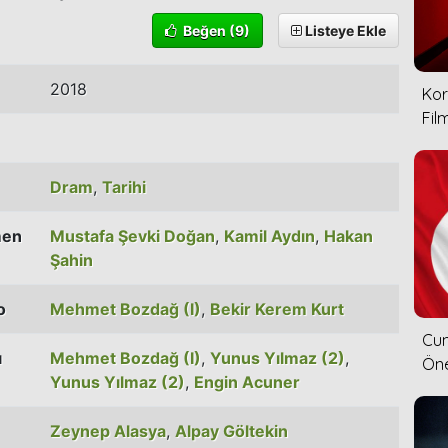
Beğen
(9)
Listeye Ekle
2018
Kor
Film
Dram
,
Tarihi
men
Mustafa Şevki Doğan
,
Kamil Aydın
,
Hakan
Şahin
o
Mehmet Bozdağ (I)
,
Bekir Kerem Kurt
Cum
ı
Mehmet Bozdağ (I)
,
Yunus Yılmaz (2)
,
Öne
Yunus Yılmaz (2)
,
Engin Acuner
Zeynep Alasya
,
Alpay Göltekin