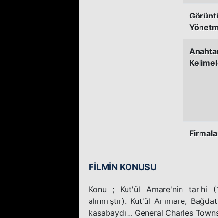
Görünt
Yönetm
Anahta
Kelimel
Firmala
FİLMİN KONUSU
Konu ; Kut'ül Amare'nin tarihi (
alınmıştır). Kut'ül Ammare, Bağdat
kasabaydı… General Charles Townsh