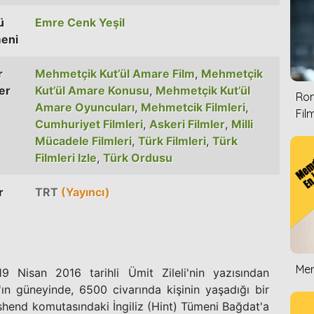
ü
Emre Cenk Yeşil
eni
r
Mehmetçik Kut’ül Amare Film
,
Mehmetçik
er
Kut’ül Amare Konusu
,
Mehmetçik Kut’ül
Rom
Amare Oyuncuları
,
Mehmetcik Filmleri
,
Film
Cumhuriyet Filmleri
,
Askeri Filmler
,
Milli
Mücadele Filmleri
,
Türk Filmleri
,
Türk
Filmleri Izle
,
Türk Ordusu
r
TRT
(Yayıncı)
Mem
19 Nisan 2016 tarihli Ümit Zileli'nin yazısından
'ın güneyinde, 6500 civarında kişinin yaşadığı bir
end komutasındaki İngiliz (Hint) Tümeni Bağdat'a