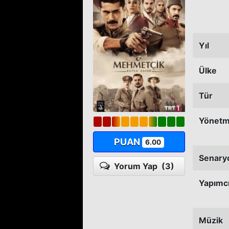
Yıl
Ülke
Tür
Yönet
PUAN
6.00
Senary
Yorum Yap
(3)
Yapımc
Müzik