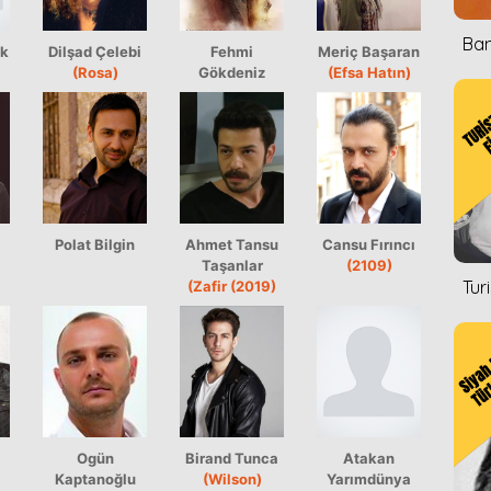
Ban
ük
Dilşad Çelebi
Fehmi
Meriç Başaran
(Rosa)
Gökdeniz
(Efsa Hatın)
Polat Bilgin
Ahmet Tansu
Cansu Fırıncı
Taşanlar
(2109)
Tur
(Zafir (2019)
Ogün
Birand Tunca
Atakan
Kaptanoğlu
(Wilson)
Yarımdünya