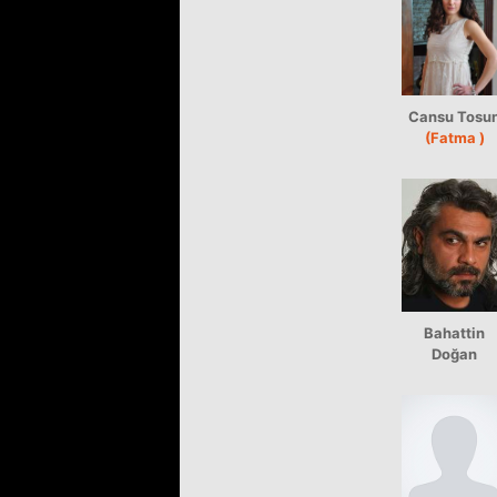
Cansu Tosu
(Fatma )
Bahattin
Doğan