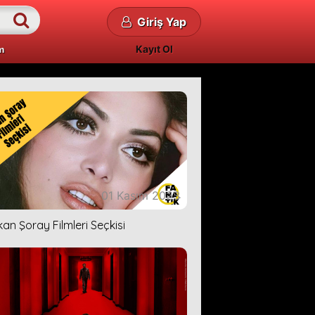
Giriş Yap
Kayıt Ol
m
01 Kasım 2023
kan Şoray Filmleri Seçkisi