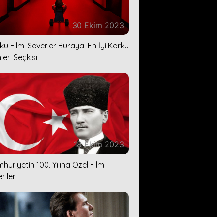
30 Ekim 2023
ku Filmi Severler Buraya! En İyi Korku
leri Seçkisi
18 Ekim 2023
huriyetin 100. Yılına Özel Film
rileri