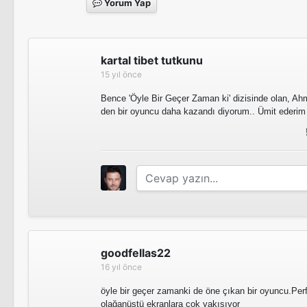
Yorum Yap
kartal tibet tutkunu
15 yıl önce
Bence 'Öyle Bir Geçer Zaman ki' dizisinde olan, Ahm
den bir oyuncu daha kazandı diyorum.. Ümit ederim 
goodfellas22
16 yıl önce
öyle bir geçer zamanki de öne çıkan bir oyuncu.Pe
olağanüstü ekranlara çok yakışıyor