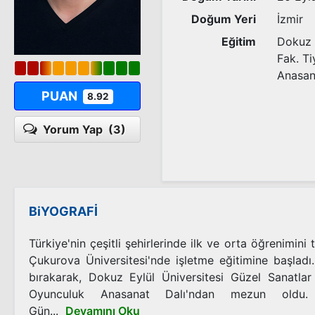
Doğum Yeri
İzmir
Eğitim
Dokuz E
Fak. T
Anasan
PUAN
8.92
Yorum Yap
(3)
BiYOGRAFİ
Türkiye'nin çeşitli şehirlerinde ilk ve orta öğrenimin
Çukurova Üniversitesi'nde işletme eğitimine başlad
bırakarak, Dokuz Eylül Üniversitesi Güzel Sanatlar
Oyunculuk Anasanat Dalı'ndan mezun oldu. 
Gün...
Devamını Oku