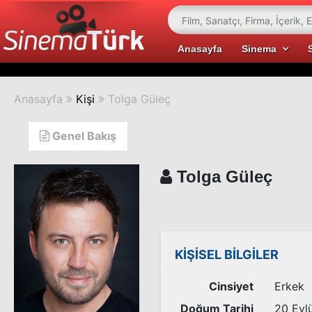
Anasayfa
Sinema
Anasayfa
Kişi
Tolga Güleç
Genel Bakış
Tolga Güleç
KİŞİSEL BİLGİLER
Cinsiyet
Erkek
Doğum Tarihi
20 Eylü