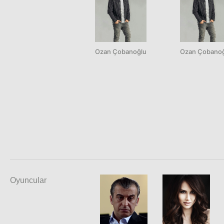
Ozan Çobanoğlu
Ozan Çobano
Oyuncular