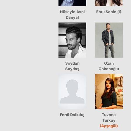
Hüseyin Avni
Ebru Şahin (I)
Danyal
Soydan
Ozan
Soydaş
Çobanoğlu
Ferdi Dalkılıç
Tuvana
Türkay
(Ayşegül)