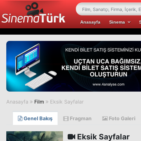
Anasayfa
Sinema
Anasayfa
Film
Eksik Sayfalar
Genel Bakış
Fragman
Foto Galeri
Eksik Sayfalar