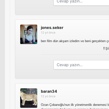
jones.seker
12 yıl önce
ben film dün akşam izledim ve beni gerçekten ço
Şi
baran34
12 yıl önce
Ozan Çobanoğlu'nun ilk yönetmenlik denemesi b