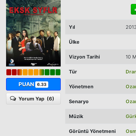
Yıl
201
Ülke
Vizyon Tarihi
10 M
Tür
Dra
PUAN
6.33
Yönetmen
Oza
Yorum Yap
(6)
Senaryo
Oza
Müzik
Gürk
Görüntü Yönetmeni
Osm