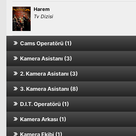
Harem
Tv Dizisi
Cams Operatörü (1)
Kamera Asistanı (3)
Çok Uzak Fazla Yakın
Sinema Filmi
2. Kamera Asistanı (3)
Sen Aydınlatırsın Geceyi
Sinema Filmi
3. Kamera Asistanı (8)
Neva
Sinema Filmi
D.I.T. Operatörü (1)
Kral Yolu - Olba Krallığı
Selam
Sinema Filmi
Sinema Filmi
Kamera Arkası (1)
Celal Tan ve Ailesinin Aşırı Acıklı Hikayesi
İkizler Firarda
Sinema Filmi
Sinema Filmi
Kamera Ekibi (1)
Gecenin Kanatları