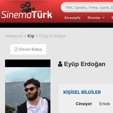
Anasayfa
Sinema
Anasayfa
Kişi
Eyüp Erdoğan
Genel Bakış
Eyüp Erdoğan
KİŞİSEL BİLGİLER
Cinsiyet
Erkek