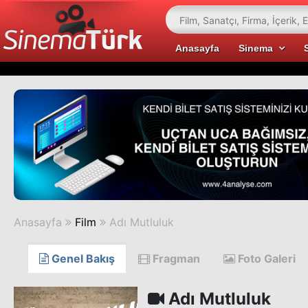
Anasayfa
Sinema
Anasayfa
Film
Adı Mutluluk
Genel Bakış
Fragman
Foto Galeri
Adı Mutluluk