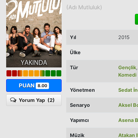
(Adı Mutluluk)
Yıl
2015
Ülke
Tür
Gençlik
Komedi
PUAN
8.00
Yönetmen
Sedat İn
Yorum Yap
(2)
Senaryo
Aksel Bo
Yapımcı
Asena B
Müzik
Atakan 