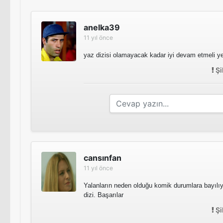
anelka39
11 yıl önce
yaz dizisi olamayacak kadar iyi devam etmeli y
Şi
cansınfan
11 yıl önce
Yalanların neden olduğu komik durumlara bayılı
dizi. Başarılar
Şi