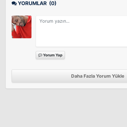
Tv Dizisi
YORUMLAR
(0)
Memur Muzaffer
Tv Dizisi
Yorum Yap
Daha Fazla Yorum Yükle