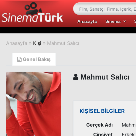
Anasayfa
Sinema
Anasayfa
Kişi
Mahmut Salıcı
Genel Bakış
Mahmut Salıcı
KİŞİSEL BİLGİLER
Gerçek Adı
Mahmu
Cinsiyet
Erkek