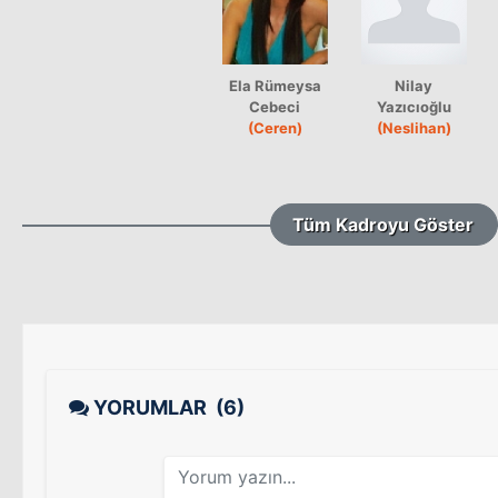
Ela Rümeysa
Nilay
Cebeci
Yazıcıoğlu
(Ceren)
(Neslihan)
Tüm Kadroyu Göster
YORUMLAR
(6)