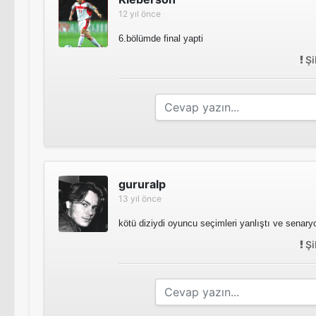
12 yıl önce
6.bölümde final yapti
Şi
gururalp
13 yıl önce
kötü diziydi oyuncu seçimleri yanlıştı ve senar
Şi