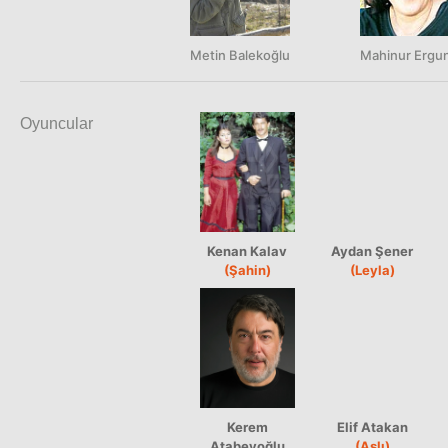
Metin Balekoğlu
Mahinur Ergu
Oyuncular
Kenan Kalav
Aydan Şener
(Şahin)
(Leyla)
Kerem
Elif Atakan
Atabeyoğlu
(Aslı)