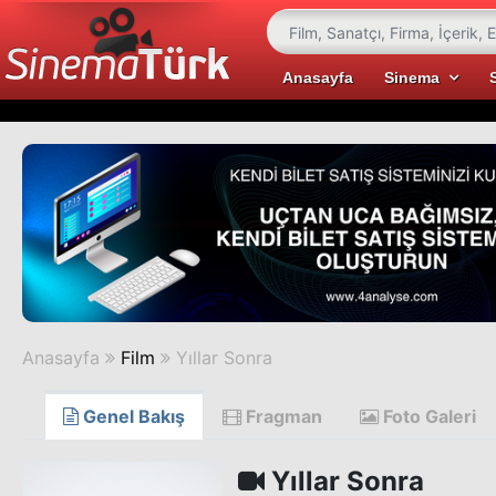
Anasayfa
Sinema
Anasayfa
Film
Yıllar Sonra
Genel Bakış
Fragman
Foto Galeri
Yıllar Sonra