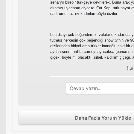
senaryo birebir türkçeye çevrilerek. Buna arak ya
alınmış uyarlama diyoruz. Çat Kapı tatlı hayat ev
dadı umutsuz ev kadınları böyle diziler.
ben diziyi çok beğendim. zirvekiler o kadar da iyi
tutmuş herkesin çok beğendiği show tv'nin ve 90'
dizilerinden biriydi ama türker inanoğlu eski bir 
aydan şene tarıl tarcan oynayacaksa (bence süper
çiçek, böyle mi olacaktı, sibel, kaldırım çiçeği, a
Şi
Daha Fazla Yorum Yükle