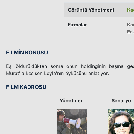
Görüntü Yönetmeni
Ka
Firmalar
Ka
Erl
FİLMİN KONUSU
Eşi öldürüldükten sonra onun holdinginin başına ge
Murat'la kesişen Leyla'nın öyküsünü anlatıyor.
FİLM KADROSU
Yönetmen
Senaryo