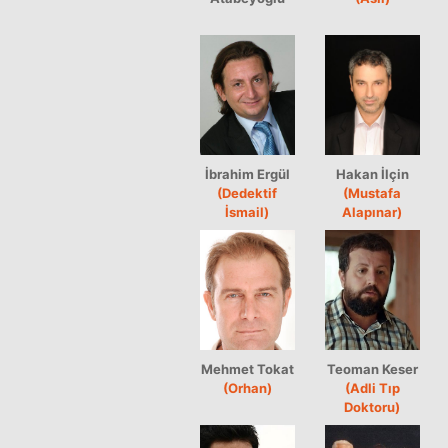
İbrahim Ergül
Hakan İlçin
(Dedektif
(Mustafa
İsmail)
Alapınar)
Mehmet Tokat
Teoman Keser
(Orhan)
(Adli Tıp
Doktoru)