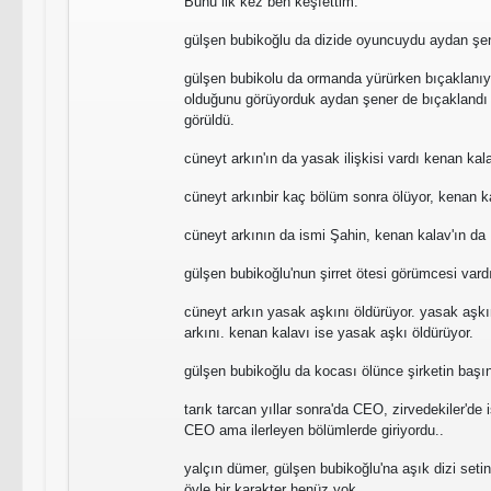
Bunu ilk kez ben keşfettim.
gülşen bubikoğlu da dizide oyuncuydu aydan şe
gülşen bubikolu da ormanda yürürken bıçaklanıy
olduğunu görüyorduk aydan şener de bıçaklandı 
görüldü.
cüneyt arkın'ın da yasak ilişkisi vardı kenan kal
cüneyt arkınbir kaç bölüm sonra ölüyor, kenan k
cüneyt arkının da ismi Şahin, kenan kalav'ın da
gülşen bubikoğlu'nun şirret ötesi görümcesi vard
cüneyt arkın yasak aşkını öldürüyor. yasak aşk
arkını. kenan kalavı ise yasak aşkı öldürüyor.
gülşen bubikoğlu da kocası ölünce şirketin başı
tarık tarcan yıllar sonra'da CEO, zirvedekiler'de
CEO ama ilerleyen bölümlerde giriyordu..
yalçın dümer, gülşen bubikoğlu'na aşık dizi setin
öyle bir karakter henüz yok.