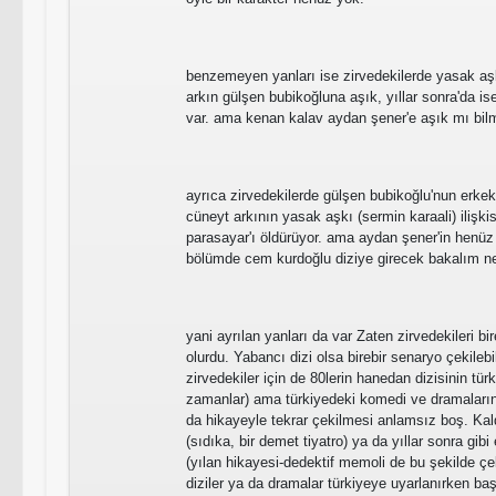
benzemeyen yanları ise zirvedekilerde yasak a
arkın gülşen bubikoğluna aşık, yıllar sonra'da i
var. ama kenan kalav aydan şener'e aşık mı bi
ayrıca zirvedekilerde gülşen bubikoğlu'nun erkek
cüneyt arkının yasak aşkı (sermin karaali) ilişki
parasayar'ı öldürüyor. ama aydan şener'in henüz 
bölümde cem kurdoğlu diziye girecek bakalım ne
yani ayrılan yanları da var Zaten zirvedekileri 
olurdu. Yabancı dizi olsa birebir senaryo çekilebi
zirvedekiler için de 80lerin hanedan dizisinin tü
zamanlar) ama türkiyedeki komedi ve dramaların
da hikayeyle tekrar çekilmesi anlamsız boş. Ka
(sıdıka, bir demet tiyatro) ya da yıllar sonra gi
(yılan hikayesi-dedektif memoli de bu şekilde çe
diziler ya da dramalar türkiyeye uyarlanırken ba