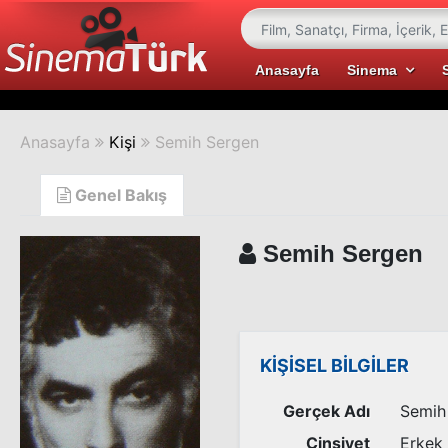
Anasayfa
Sinema
Anasayfa
Kişi
Semih Sergen
Genel Bakış
Semih Sergen
KİŞİSEL BİLGİLER
Gerçek Adı
Semih
Cinsiyet
Erkek