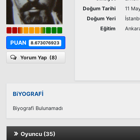
Doğum Tarihi
11 May
Doğum Yeri
İstanb
Eğitim
Ankara
PUAN
8.673076923
Yorum Yap
(8)
BiYOGRAFİ
Biyografi Bulunamadı
Oyuncu (35)