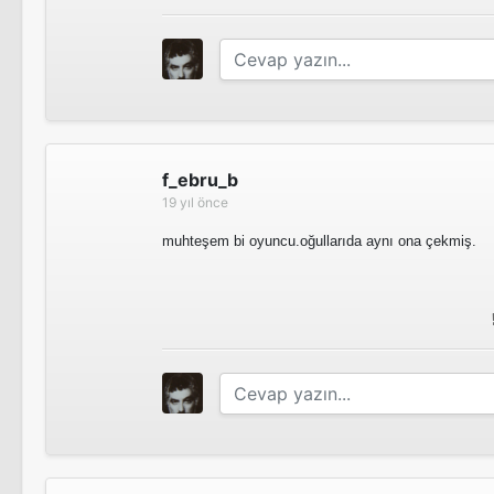
f_ebru_b
19 yıl önce
muhteşem bi oyuncu.oğullarıda aynı ona çekmiş.