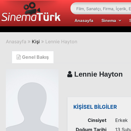
Anasayfa
Sinema
Anasayfa
Kişi
Lennie Hayton
Genel Bakış
Lennie Hayton
KİŞİSEL BİLGİLER
Cinsiyet
Erkek
Doğum Tarihi
13 Şub