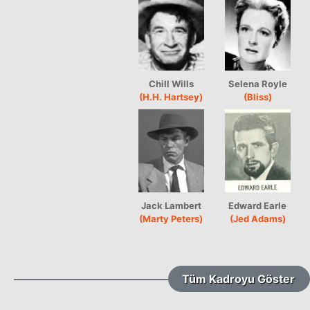
Chill Wills
Selena Royle
(H.H. Hartsey)
(Bliss)
Jack Lambert
Edward Earle
(Marty Peters)
(Jed Adams)
Tüm Kadroyu Göster