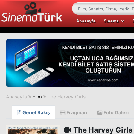
Anasayfa
Sinema
Anasayfa
Film
The Harvey Girls
Genel Bakış
Fragman
Foto Galeri
The Harvey Girls