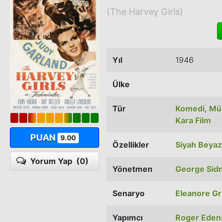
(The Harvey Girls)
Yıl
1946
Ülke
Tür
Komedi
,
Müz
Kara Film
PUAN
9.00
Özellikler
Siyah Beyaz
Yorum Yap
(0)
Yönetmen
George Sid
Senaryo
Eleanore Gri
Yapımcı
Roger Eden