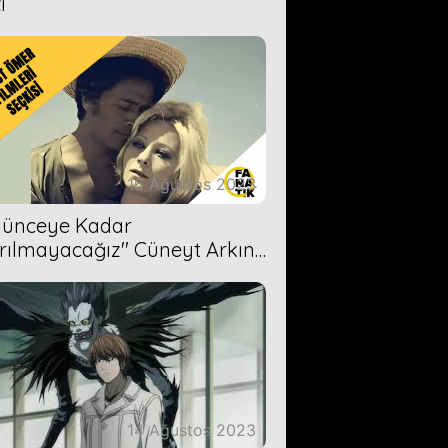
i
16 Ağustos 2023
Ölünceye Kadar
rılmayacağız'' Cüneyt Arkın-
ül Işıl
14 Ağustos 2023