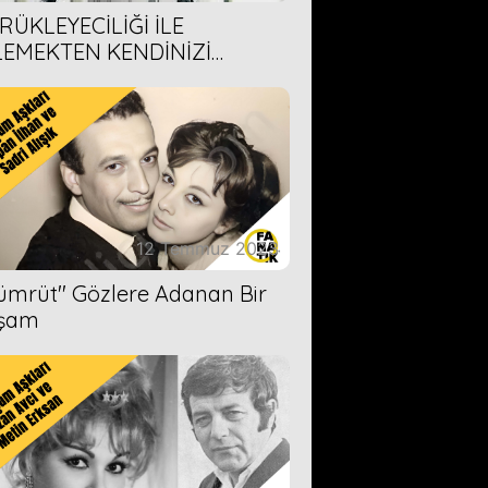
RÜKLEYECİLİĞİ İLE
LEMEKTEN KENDİNİZİ
AMAYACAĞINIZ 6 ANİME DİZİ
ERİMİZ
12 Temmuz 2023
Zümrüt'' Gözlere Adanan Bir
şam