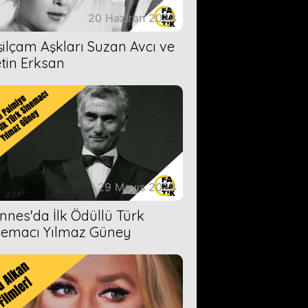
20 Haziran 2023
şilçam Aşkları Suzan Avcı ve
tin Erksan
29 Mayıs 2023
nnes'da İlk Ödüllü Türk
nemacı Yılmaz Güney