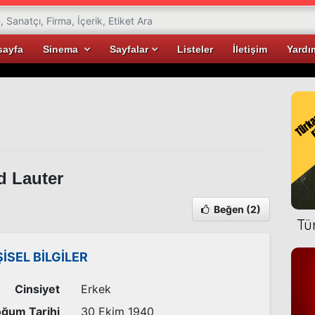
sayfa
Sinema
Sayfalar
Listeler
İletişim
Yardı
 Lauter
Beğen
(2)
Tü
ŞİSEL BİLGİLER
Cinsiyet
Erkek
ğum Tarihi
30 Ekim 1940