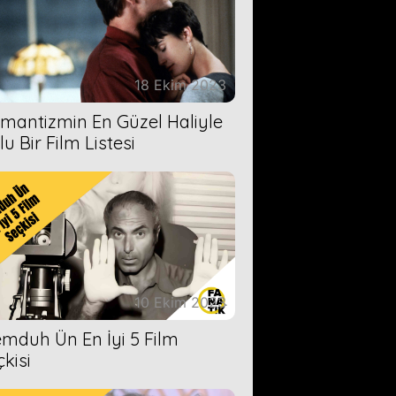
18 Ekim 2023
mantizmin En Güzel Haliyle
u Bir Film Listesi
10 Ekim 2023
mduh Ün En İyi 5 Film
çkisi