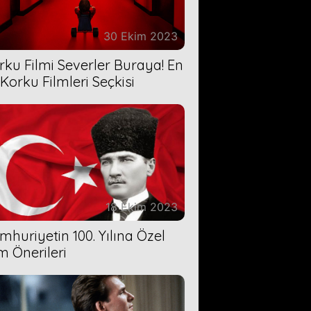
30 Ekim 2023
rku Filmi Severler Buraya! En
 Korku Filmleri Seçkisi
18 Ekim 2023
mhuriyetin 100. Yılına Özel
lm Önerileri