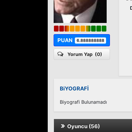
PUAN
6.888888888
Yorum Yap
(0)
BiYOGRAFİ
Biyografi Bulunamadı
Oyuncu (56)