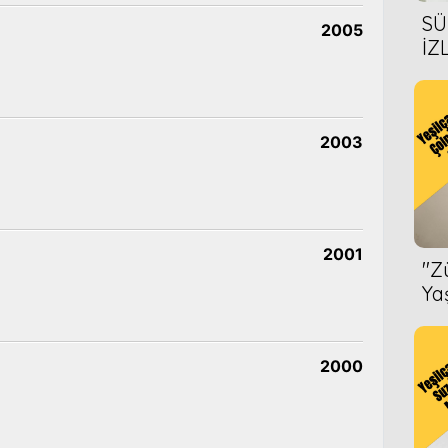
SÜ
2005
İZ
AL
ÖN
2003
2001
''
Ya
2000