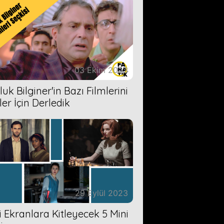
03 Ekim 2023
uk Bilginer'in Bazı Filmlerini
ler İçin Derledik
29 Eylül 2023
zi Ekranlara Kitleyecek 5 Mini