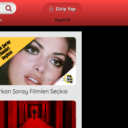
Giriş Yap
Kayıt Ol
m
01 Kasım 2023
rkan Şoray Filmleri Seçkisi