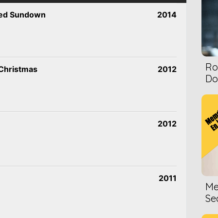
ded Sundown
2014
Ro
 Christmas
2012
Dol
2012
2011
Me
Se