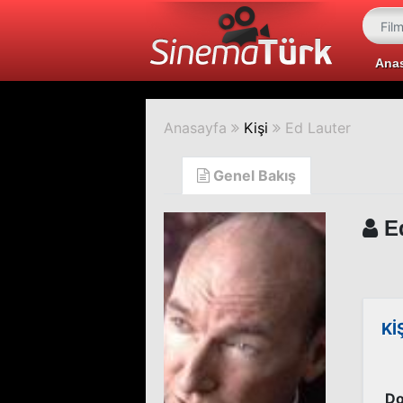
Ana
Anasayfa
Kişi
Ed Lauter
Genel Bakış
Ed
Kİ
Do