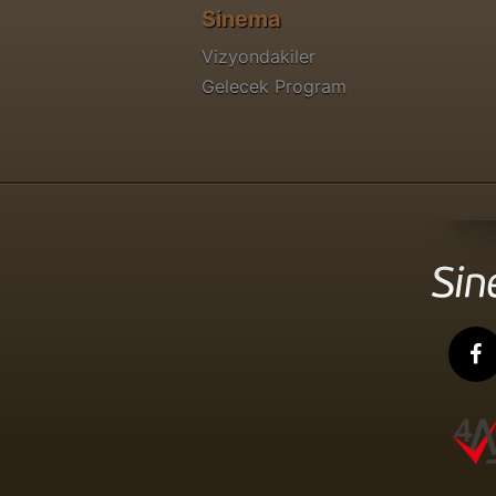
Sinema
Vizyondakiler
Gelecek Program