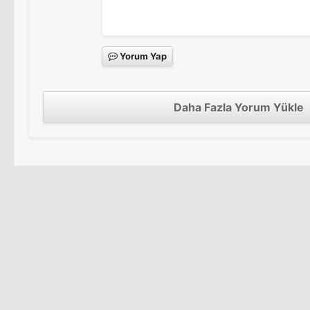
Yorum Yap
Daha Fazla Yorum Yükle