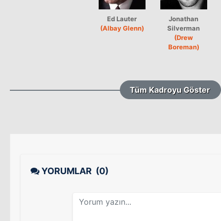
Ed Lauter
Jonathan
(Albay Glenn)
Silverman
(Drew
Boreman)
Tüm Kadroyu Göster
YORUMLAR
(0)